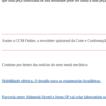
que uma peça sinterizada de alta densidade pode ser unida a uma peça 
_______________________________________________________
Assine a CCM Online, a
newsletter
quinzenal da Corte e Conformação
_______________________________________________________
Continue por dentro das notícias do setor metal mecânico:
Mobilidade elétrica. O desafio para as estamparias brasileiras.
Parceria entre Abimetal-Sicetel e Ipem-SP vai criar laboratório 