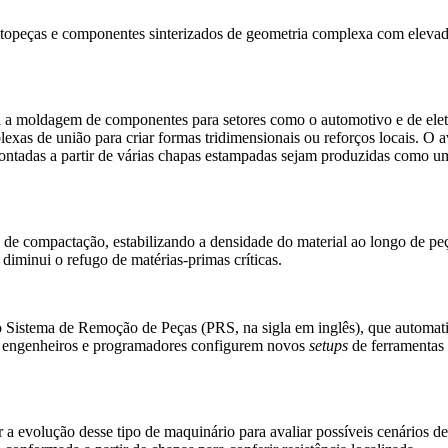
utopeças e componentes sinterizados de
geometria complexa com elevada
a a moldagem de componentes para setores como o automotivo e de ele
xas de união para criar formas tridimensionais ou reforços locais. O 
 montadas a partir de várias chapas estampadas sejam produzidas como
lo de compactação, estabilizando a densidade do material ao longo de p
diminui o refugo de matérias-primas críticas.
 Sistema de Remoção de Peças (PRS, na sigla em inglês), que automat
s engenheiros e programadores configurem novos
setups
de ferramentas
ar a evolução desse tipo de maquinário para avaliar possíveis cenários 