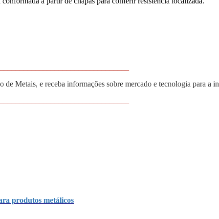
conformada a partir de chapas para conferir resistência localizada.
_________________________________
 de Metais, e receba informações sobre mercado e tecnologia para a i
_________________________________
para produtos metálicos