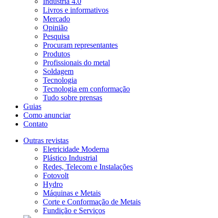
Indústria 4.0
Livros e informativos
Mercado
Opinião
Pesquisa
Procuram representantes
Produtos
Profissionais do metal
Soldagem
Tecnologia
Tecnologia em conformação
Tudo sobre prensas
Guias
Como anunciar
Contato
Outras revistas
Eletricidade Moderna
Plástico Industrial
Redes, Telecom e Instalações
Fotovolt
Hydro
Máquinas e Metais
Corte e Conformação de Metais
Fundição e Serviços