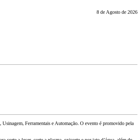
8 de Agosto de 2026
em, Usinagem, Ferramentais e Automação. O evento é promovido pela
ara corte a
laser
, corte a plasma, oxicorte e por jato d’água, além de