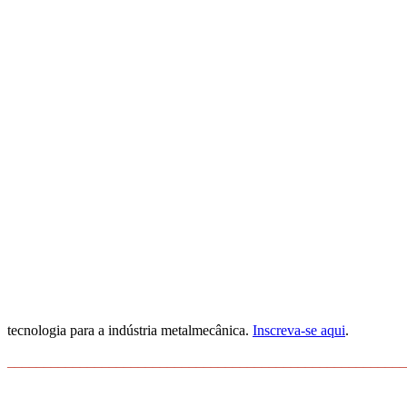
tecnologia para a indústria metalmecânica.
Inscreva-se aqui
.
_______________________________________________________