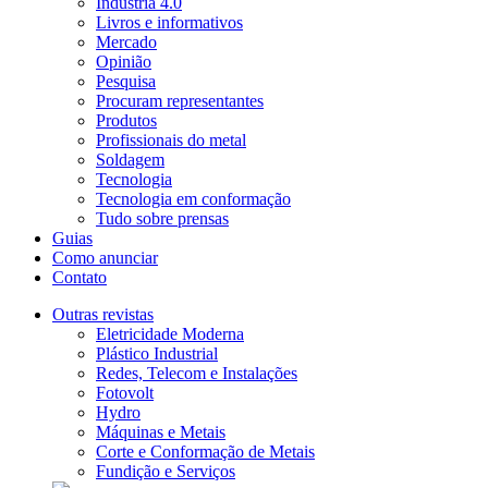
Indústria 4.0
Livros e informativos
Mercado
Opinião
Pesquisa
Procuram representantes
Produtos
Profissionais do metal
Soldagem
Tecnologia
Tecnologia em conformação
Tudo sobre prensas
Guias
Como anunciar
Contato
Outras revistas
Eletricidade Moderna
Plástico Industrial
Redes, Telecom e Instalações
Fotovolt
Hydro
Máquinas e Metais
Corte e Conformação de Metais
Fundição e Serviços