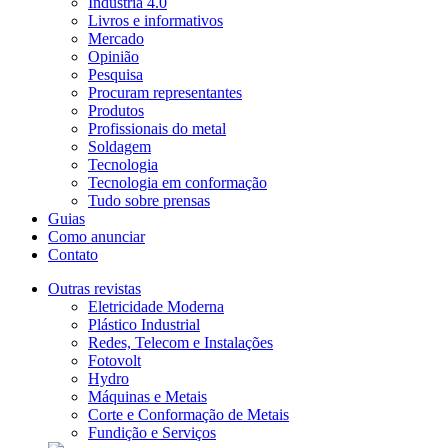
Indústria 4.0
Livros e informativos
Mercado
Opinião
Pesquisa
Procuram representantes
Produtos
Profissionais do metal
Soldagem
Tecnologia
Tecnologia em conformação
Tudo sobre prensas
Guias
Como anunciar
Contato
Outras revistas
Eletricidade Moderna
Plástico Industrial
Redes, Telecom e Instalações
Fotovolt
Hydro
Máquinas e Metais
Corte e Conformação de Metais
Fundição e Serviços