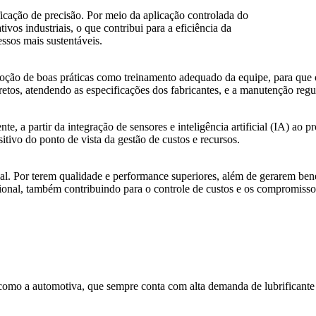
ficação de precisão. Por meio da aplicação controlada do
tivos industriais, o que contribui para a eficiência da
ssos mais sustentáveis.
doção de boas práticas como treinamento adequado da equipe, para que o
orretos, atendendo as especificações dos fabricantes, e a manutenção re
te, a partir da integração de sensores e inteligência artificial (IA) a
sitivo do ponto de vista da gestão de custos e recursos.
. Por terem qualidade e performance superiores, além de gerarem benefí
ional, também contribuindo para o controle de custos e os compromisso
s como a automotiva, que sempre conta com alta demanda de lubrifican