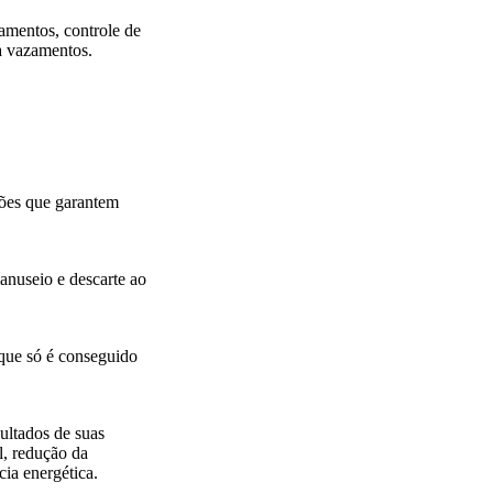
amentos, controle de
a vazamentos.
ções que garantem
anuseio e descarte ao
 que só é conseguido
sultados de suas
l, redução da
ia energética.