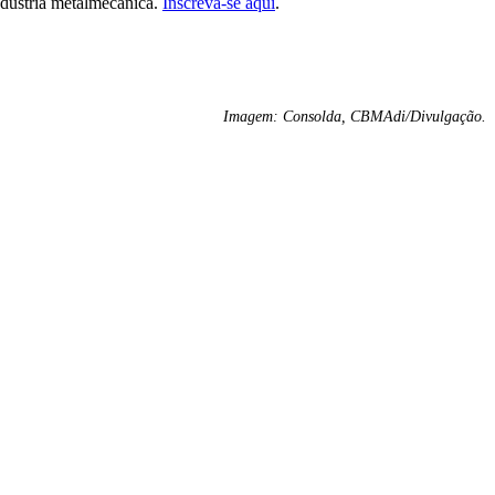
ndústria metalmecânica.
Inscreva-se aqui
.
Imagem: Consolda, CBMAdi/Divulgação.