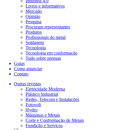
Indústria 4.0
Livros e informativos
Mercado
Opinião
Pesquisa
Procuram representantes
Produtos
Profissionais do metal
Soldagem
Tecnologia
Tecnologia em conformação
Tudo sobre prensas
Guias
Como anunciar
Contato
Outras revistas
Eletricidade Moderna
Plástico Industrial
Redes, Telecom e Instalações
Fotovolt
Hydro
Máquinas e Metais
Corte e Conformação de Metais
Fundição e Serviços