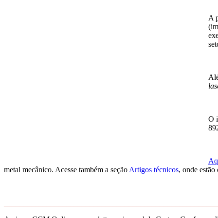
A p
(im
exe
set
Alé
las
O i
89
Aqu
metal mecânico. Acesse também a seção
Artigos técnicos
, onde estão
_______________________________________________________