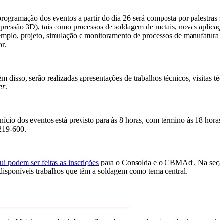
rogramação dos eventos a partir do dia 26 será composta por palestras 
pressão 3D), tais como processos de soldagem de metais, novas aplic
mplo, projeto, simulação e monitoramento de processos de manufatura a
or.
m disso, serão realizadas apresentações de trabalhos técnicos, visitas 
er
.
nício dos eventos está previsto para às 8 horas, com término às 18 horas
219-600.
i podem ser feitas as inscrições
para o Consolda e o CBMAdi. Na se
 disponíveis trabalhos que têm a soldagem como tema central.
_________________________________