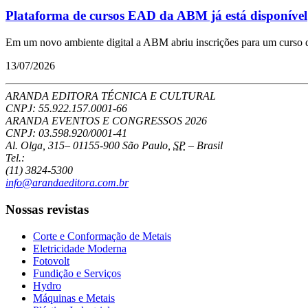
Plataforma de cursos EAD da ABM já está disponível
Em um novo ambiente digital a ABM abriu inscrições para um curso qu
13/07/2026
ARANDA EDITORA TÉCNICA E CULTURAL
CNPJ: 55.922.157.0001-66
ARANDA EVENTOS E CONGRESSOS
2026
CNPJ: 03.598.920/0001-41
Al. Olga, 315
–
01155-900
São Paulo
,
SP
–
Brasil
Tel.:
(11) 3824-5300
info@arandaeditora.com.br
Nossas revistas
Corte e Conformação de Metais
Eletricidade Moderna
Fotovolt
Fundição e Serviços
Hydro
Máquinas e Metais