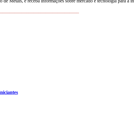
 de Metais, e receba informações sobre mercado e tecnologia para a i
_________________________________
niciantes