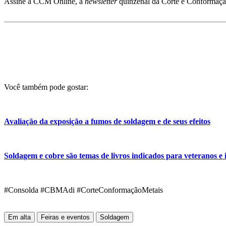
Assine a CCM Online, a
newsletter
quinzenal da Corte e Conformação
_______________________________________________________
Você também pode gostar:
Avaliação da exposição a fumos de soldagem e de seus efeitos
Soldagem e cobre são temas de livros indicados para veteranos e i
#Consolda #CBMAdi #CorteConformaçãoMetais
Em alta
Feiras e eventos
Soldagem