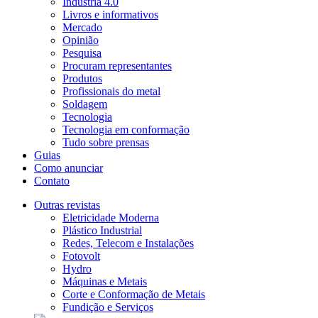
Indústria 4.0
Livros e informativos
Mercado
Opinião
Pesquisa
Procuram representantes
Produtos
Profissionais do metal
Soldagem
Tecnologia
Tecnologia em conformação
Tudo sobre prensas
Guias
Como anunciar
Contato
Outras revistas
Eletricidade Moderna
Plástico Industrial
Redes, Telecom e Instalações
Fotovolt
Hydro
Máquinas e Metais
Corte e Conformação de Metais
Fundição e Serviços