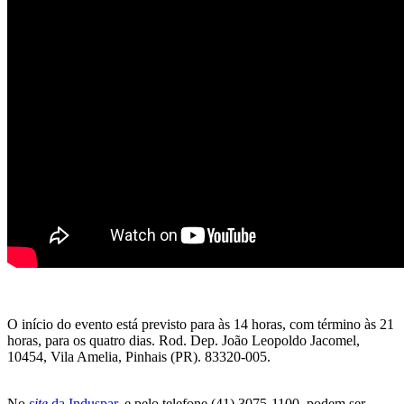
O início do evento está previsto para às 14 horas, com término às 21
horas, para os quatro dias. Rod. Dep. João Leopoldo Jacomel,
10454, Vila Amelia, Pinhais (PR). 83320-005.
No
site
da Induspar
, e pelo telefone (41) 3075-1100, podem ser