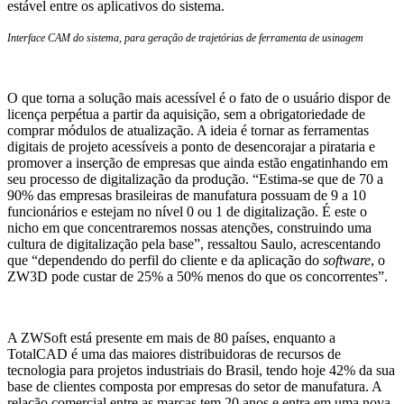
estável entre os aplicativos do sistema.
Interface CAM do sistema, para geração de trajetórias de ferramenta de usinagem
O que torna a solução mais acessível é o fato de o usuário dispor de
licença perpétua a partir da aquisição, sem a obrigatoriedade de
comprar módulos de atualização. A ideia é tornar as ferramentas
digitais de projeto acessíveis a ponto de desencorajar a pirataria e
promover a inserção de empresas que ainda estão engatinhando em
seu processo de digitalização da produção. “Estima-se que de 70 a
90% das empresas brasileiras de manufatura possuam de 9 a 10
funcionários e estejam no nível 0 ou 1 de digitalização. É este o
nicho em que concentraremos nossas atenções, construindo uma
cultura de digitalização pela base”, ressaltou Saulo, acrescentando
que “dependendo do perfil do cliente e da aplicação do
software
, o
ZW3D pode custar de 25% a 50% menos do que os concorrentes”.
A ZWSoft está presente em mais de 80 países, enquanto a
TotalCAD é uma das maiores distribuidoras de recursos de
tecnologia para projetos industriais do Brasil, tendo hoje 42% da sua
base de clientes composta por empresas do setor de manufatura. A
relação comercial entre as marcas tem 20 anos e entra em uma nova