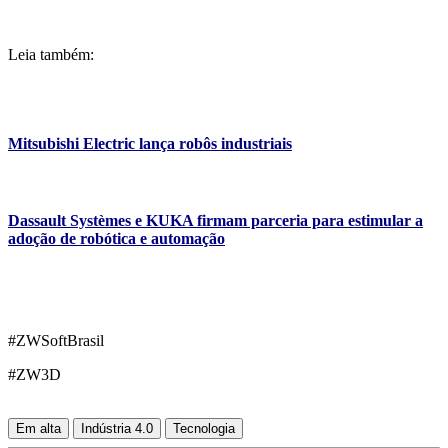
Leia também:
Mitsubishi Electric lança robôs industriais
Dassault Systèmes e KUKA firmam parceria para estimular a
adoção de robótica e automação
#ZWSoftBrasil
#ZW3D
Em alta
Indústria 4.0
Tecnologia