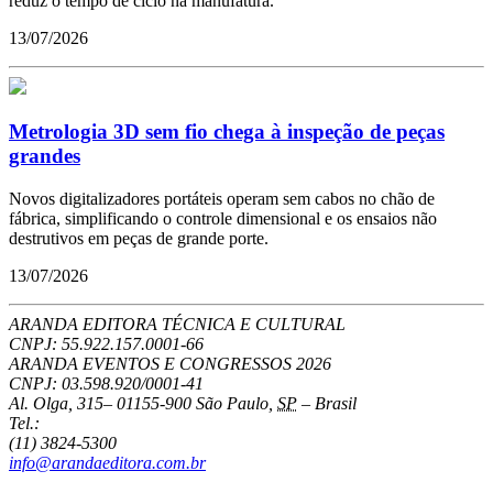
reduz o tempo de ciclo na manufatura.
13/07/2026
Metrologia 3D sem fio chega à inspeção de peças
grandes
Novos digitalizadores portáteis operam sem cabos no chão de
fábrica, simplificando o controle dimensional e os ensaios não
destrutivos em peças de grande porte.
13/07/2026
ARANDA EDITORA TÉCNICA E CULTURAL
CNPJ: 55.922.157.0001-66
ARANDA EVENTOS E CONGRESSOS
2026
CNPJ: 03.598.920/0001-41
Al. Olga, 315
–
01155-900
São Paulo
,
SP
–
Brasil
Tel.:
(11) 3824-5300
info@arandaeditora.com.br