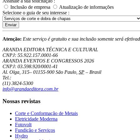
Assinale a sua solicitação :
Inclusão de empresa
Atualização de informações
Selecione o guia de seu interesse :
Enviar
Atenção:
Este serviço é gratuito e sua inclusão somente será efetiv
ARANDA EDITORA TÉCNICA E CULTURAL
CNPJ: 55.922.157.0001-66
ARANDA EVENTOS E CONGRESSOS
2026
CNPJ: 03.598.920/0001-41
Al. Olga, 315
–
01155-900
São Paulo
,
SP
–
Brasil
Tel.:
(11) 3824-5300
info@arandaeditora.com.br
Nossas revistas
Corte e Conformação de Metais
Eletricidade Moderna
Fotovolt
Fundição e Serviços
Hydro