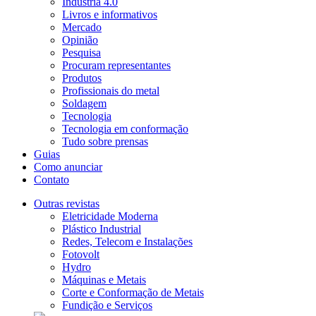
Indústria 4.0
Livros e informativos
Mercado
Opinião
Pesquisa
Procuram representantes
Produtos
Profissionais do metal
Soldagem
Tecnologia
Tecnologia em conformação
Tudo sobre prensas
Guias
Como anunciar
Contato
Outras revistas
Eletricidade Moderna
Plástico Industrial
Redes, Telecom e Instalações
Fotovolt
Hydro
Máquinas e Metais
Corte e Conformação de Metais
Fundição e Serviços