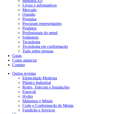
Indústria 4.0
Livros e informativos
Mercado
Opinião
Pesquisa
Procuram representantes
Produtos
Profissionais do metal
Soldagem
Tecnologia
Tecnologia em conformação
Tudo sobre prensas
Guias
Como anunciar
Contato
Outras revistas
Eletricidade Moderna
Plástico Industrial
Redes, Telecom e Instalações
Fotovolt
Hydro
Máquinas e Metais
Corte e Conformação de Metais
Fundição e Serviços