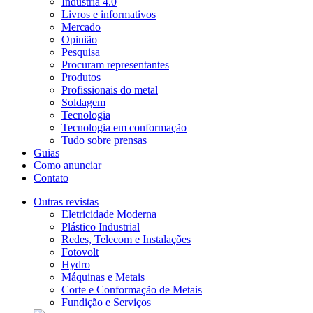
Indústria 4.0
Livros e informativos
Mercado
Opinião
Pesquisa
Procuram representantes
Produtos
Profissionais do metal
Soldagem
Tecnologia
Tecnologia em conformação
Tudo sobre prensas
Guias
Como anunciar
Contato
Outras revistas
Eletricidade Moderna
Plástico Industrial
Redes, Telecom e Instalações
Fotovolt
Hydro
Máquinas e Metais
Corte e Conformação de Metais
Fundição e Serviços