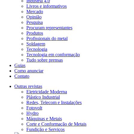
Indústria 4.0
Livros e informativos
Mercado
Opinião
Pesquisa
Procuram representantes
Produtos
Profissionais do metal
Soldagem
Tecnologia
Tecnologia em conformação
Tudo sobre prensas
Guias
Como anunciar
Contato
Outras revistas
Eletricidade Moderna
Plástico Industrial
Redes, Telecom e Instalações
Fotovolt
Hydro
Máquinas e Metais
Corte e Conformação de Metais
Fundição e Serviços