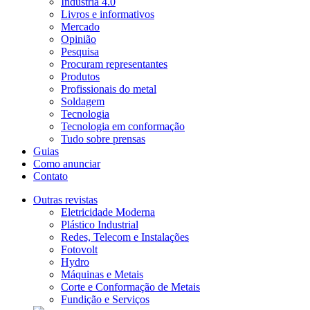
Indústria 4.0
Livros e informativos
Mercado
Opinião
Pesquisa
Procuram representantes
Produtos
Profissionais do metal
Soldagem
Tecnologia
Tecnologia em conformação
Tudo sobre prensas
Guias
Como anunciar
Contato
Outras revistas
Eletricidade Moderna
Plástico Industrial
Redes, Telecom e Instalações
Fotovolt
Hydro
Máquinas e Metais
Corte e Conformação de Metais
Fundição e Serviços