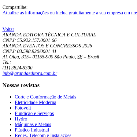
Compartilhe:
Atualize as informações ou inclua gratuitamente a sua empresa em no
Voltar
ARANDA EDITORA TÉCNICA E CULTURAL
CNPJ: 55.922.157.0001-66
ARANDA EVENTOS E CONGRESSOS
2026
CNPJ: 03.598.920/0001-41
Al. Olga, 315
–
01155-900
São Paulo
,
SP
–
Brasil
Tel.:
(11) 3824-5300
info@arandaeditora.com.br
Nossas revistas
Corte e Conformação de Metais
Eletricidade Moderna
Fotovolt
Fundição e Serviços
Hydro
Máquinas e Metais
Plástico Industrial
Redes, Telecom e Instalações