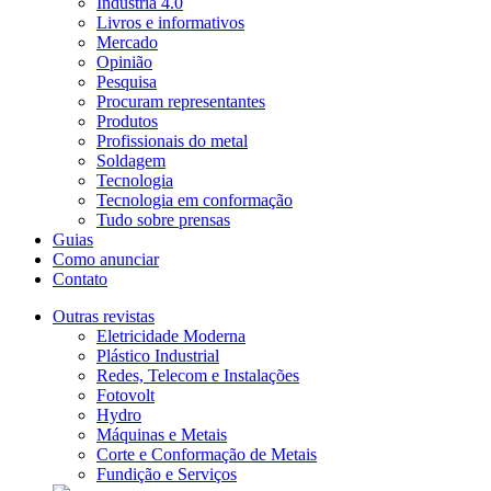
Indústria 4.0
Livros e informativos
Mercado
Opinião
Pesquisa
Procuram representantes
Produtos
Profissionais do metal
Soldagem
Tecnologia
Tecnologia em conformação
Tudo sobre prensas
Guias
Como anunciar
Contato
Outras revistas
Eletricidade Moderna
Plástico Industrial
Redes, Telecom e Instalações
Fotovolt
Hydro
Máquinas e Metais
Corte e Conformação de Metais
Fundição e Serviços