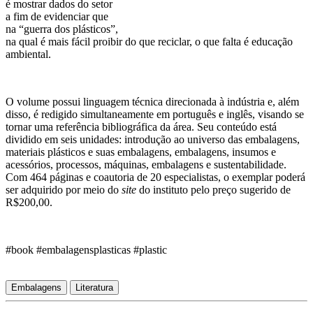
é
mostrar
dados
d
o setor
a fim de
evidenciar
que
na “guerra dos plásticos”,
na qual é mais fácil proibir
do que
reciclar, o que falta é educação
ambiental.
O volume possui linguagem técnica direcionada à indústria e, além
disso, é redigido simultaneamente em português e inglês, visando se
tornar uma referência bibliográfica da área. Seu conteúdo está
dividido em seis unidades: introdução ao universo das embalagens,
materiais plásticos e suas embalagens, embalagens, insumos e
acessórios, processos, máquinas, embalagens e sustentabilidade.
Com 464 páginas e coautoria de 20 especialistas, o exemplar poderá
ser adquirido por meio do
site
do instituto pelo preço sugerido de
R$200,00.
#book #embalagensplasticas #plastic
Embalagens
Literatura