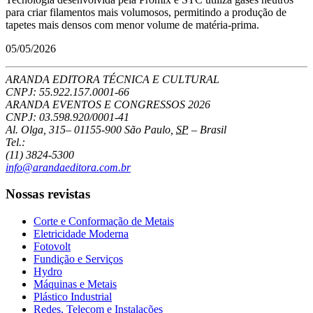
para criar filamentos mais volumosos, permitindo a produção de
tapetes mais densos com menor volume de matéria-prima.
05/05/2026
ARANDA EDITORA TÉCNICA E CULTURAL
CNPJ: 55.922.157.0001-66
ARANDA EVENTOS E CONGRESSOS
2026
CNPJ: 03.598.920/0001-41
Al. Olga, 315
–
01155-900
São Paulo
,
SP
–
Brasil
Tel.:
(11) 3824-5300
info@arandaeditora.com.br
Nossas revistas
Corte e Conformação de Metais
Eletricidade Moderna
Fotovolt
Fundição e Serviços
Hydro
Máquinas e Metais
Plástico Industrial
Redes, Telecom e Instalações