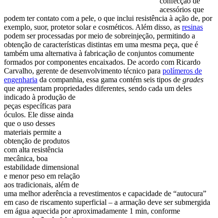
confecção de
acessórios que
podem ter contato com a pele, o que inclui resistência à ação de, por
exemplo, suor, protetor solar e cosméticos. Além disso, as
resinas
podem ser processadas por meio de sobreinjeção, permitindo a
obtenção de características distintas em uma mesma peça, que é
também uma alternativa à fabricação de conjuntos comumente
formados por componentes encaixados. De acordo com Ricardo
Carvalho, gerente de desenvolvimento técnico para
polímeros de
engenharia
da companhia, essa gama contém seis tipos de
grades
que apresentam
propriedades
diferentes,
sendo
cada um
deles
indicado
à produção de
peças
específic
as
para
óculos.
Ele disse ainda
que o uso desses
materiais permite a
obtenção de produtos
com alta resistência
mecânica, boa
estabilidade dimensional
e menor peso em relação
aos tradicionais, além de
uma melhor aderência a revestimentos e capacidade de “autocura”
em caso de riscamento superficial – a armação deve ser submergida
em água aquecida por aproximadamente 1 min, conforme