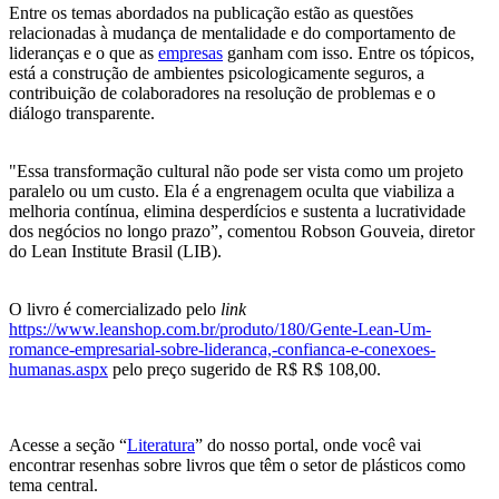
Entre os temas abordados na publicação estão as questões
relacionadas à mudança de mentalidade e do comportamento de
lideranças e o que as
empresas
ganham com isso. Entre os tópicos,
está a construção de ambientes psicologicamente seguros, a
contribuição de colaboradores na resolução de problemas e o
diálogo transparente.
"Essa transformação cultural não pode ser vista como um projeto
paralelo ou um custo. Ela é a engrenagem oculta que viabiliza a
melhoria contínua, elimina desperdícios e sustenta a lucratividade
dos negócios no longo prazo”, comentou Robson Gouveia, diretor
do Lean Institute Brasil (LIB).
O livro é comercializado pelo
link
https://www.leanshop.com.br/produto/180/Gente-Lean-Um-
romance-empresarial-sobre-lideranca,-confianca-e-conexoes-
humanas.aspx
pelo preço sugerido de R$ R$ 108,00.
Acesse a seção “
Literatura
” do nosso portal, onde você vai
encontrar resenhas sobre livros que têm o setor de plásticos como
tema central.