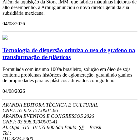
Além da aquisição da Stork IMM, que fabrica máquinas injetoras de
alto desempenho, a Arburg anunciou o novo diretor-geral da sua
subsidiária mexicana.
04/08/2026
Tecnologia de dispersão otimiza o uso de grafeno na
transformação de plásticos
Formulada com insumo 100% brasileiro, solução em óleo de soja
contorna problemas históricos de aglomeração, garantindo ganhos
de propriedades para os plásticos aditivados com grafeno.
04/08/2026
ARANDA EDITORA TÉCNICA E CULTURAL
CNPJ: 55.922.157.0001-66
ARANDA EVENTOS E CONGRESSOS
2026
CNPJ: 03.598.920/0001-41
Al. Olga, 315
–
01155-900
São Paulo
,
SP
–
Brasil
Tel.:
(11) 3824-5300