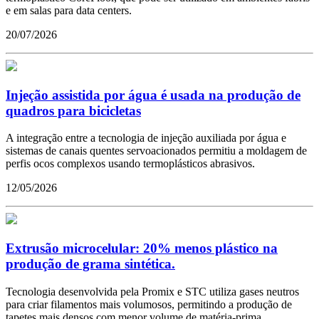
e em salas para data centers.
20/07/2026
Injeção assistida por água é usada na produção de
quadros para bicicletas
A integração entre a tecnologia de injeção auxiliada por água e
sistemas de canais quentes servoacionados permitiu a moldagem de
perfis ocos complexos usando termoplásticos abrasivos.
12/05/2026
Extrusão microcelular: 20% menos plástico na
produção de grama sintética.
Tecnologia desenvolvida pela Promix e STC utiliza gases neutros
para criar filamentos mais volumosos, permitindo a produção de
tapetes mais densos com menor volume de matéria-prima.