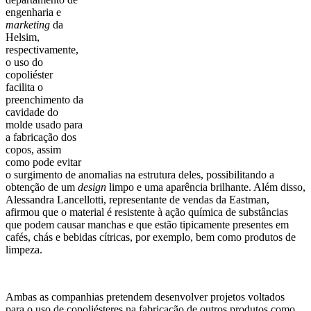
engenharia e
marketing
da
Helsim,
respectivamente,
o uso do
copoliéster
facilita o
preenchimento da
cavidade do
molde usado para
a fabricação dos
copos, assim
como pode evitar
o surgimento de anomalias na estrutura deles, possibilitando a
obtenção de um
design
limpo e uma aparência brilhante. Além disso,
Alessandra Lancellotti, representante de vendas da Eastman,
afirmou que o material é resistente à ação química de substâncias
que podem causar manchas e que estão tipicamente presentes em
cafés, chás e bebidas cítricas, por exemplo, bem como produtos de
limpeza.
Ambas as companhias pretendem desenvolver projetos voltados
para o uso de copoliésteres na fabricação de outros produtos como