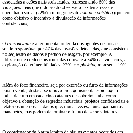
associadas a ações mais sofisticadas, representando 60% das
violações, mais que o dobro do observado nas tentativas de
engenharia social (22%), como golpes de
e-mail
e
phishing
(que tem
como objetivo o incentivo à divulgação de informações
confidenciais).
O
ransomware
é a ferramenta preferida dos agentes de ameaça,
sendo responsável por 47% das invasões detectadas, que consistem
no sequestro de dados e pedido de resgate, por exemplo. A
utilização de credenciais roubadas equivale a 34% das violações, a
exploração de vulnerabilidades, 23%, e o
phishing
representa 19%.
Além do foco financeiro, seja por extorsão ou furto de informações
para revenda, destaca-se o novo protagonismo da espionagem
industrial: um em cada cinco ataques descobertos tinha como
objetivo a obtenção de segredos industriais, projetos confidenciais e
relatórios internos — dados que, muitas vezes, nunca ganham as
manchetes, mas podem determinar o futuro de setores inteiros.
O coordenador da Apura lembra de alguns eventos ocorridos em