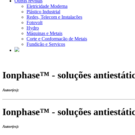
Outras revistas
Eletricidade Moderna
Plástico Industrial
Redes, Telecom e Instalações
Fotovolt
Hydro
Máquinas e Metais
Corte e Conformação de Metais
Fundição e Serviços
Ionphase™ - soluções antiestátic
Autor(es):
Ionphase™ - soluções antiestátic
Autor(es):