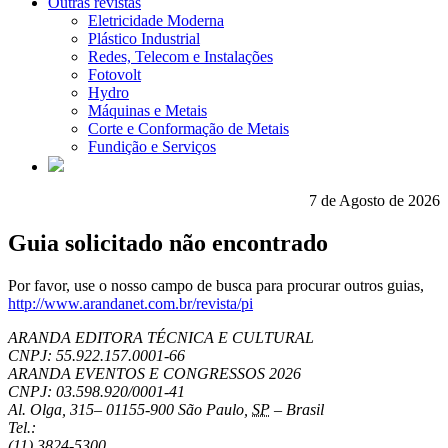
Outras revistas
Eletricidade Moderna
Plástico Industrial
Redes, Telecom e Instalações
Fotovolt
Hydro
Máquinas e Metais
Corte e Conformação de Metais
Fundição e Serviços
7 de Agosto de 2026
Guia solicitado não encontrado
Por favor, use o nosso campo de busca para procurar outros guias,
http://www.arandanet.com.br/revista/pi
ARANDA EDITORA TÉCNICA E CULTURAL
CNPJ: 55.922.157.0001-66
ARANDA EVENTOS E CONGRESSOS
2026
CNPJ: 03.598.920/0001-41
Al. Olga, 315
–
01155-900
São Paulo
,
SP
–
Brasil
Tel.:
(11) 3824-5300