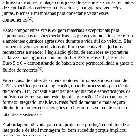
admissão de ar, recirculação dos gases de escape e sistemas fechados
de ventilação do cárter com tubos de ar, mangueiras, vedações,
juntas, buchas e membranas para conectar e vedar esses
(2)
componentes
.
Esses componentes vitais exigem materiais excepcionais para
suportar as altas tensões mecânicas, os picos extremos de calor e frio
e ambientes químicos agressivos durante a vida útil do veículo. Eles
também devem ser produzidos de forma sustentável e ajudar as
montadoras a atender à legislação global de emissões evaporativas
cada vez mais rigorosa – incluindo US PZEV Fase III, LEV II e
Euro 5 e 6 – demonstrando de baixa a zero permeabilidade a gases e
(3)
fluidos de motores
.
Para o caso de dutos de ar para motores turbo-assistidos, o uso de
TPE específico para esta aplicação, quando processado pela técnica
de “sopro 3D”, consegue atender aos requisitos e especificações da
indústria automotiva para este tipo de aplicação. Desta maneira, o
formato integrado, mais leve, mais fácil de montar e mais seguro
diminuiu o número de operações e mitigou sensivelmente o custo
(1)
total deste sistema
.
A abordagem utilizada para este projeto de produção de dutos de ar
integrado e de fácil montagem foi bem-sucedida porque implicou
nos seguintes processos: