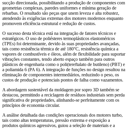
sucção direcionada, possibilitando a produção de componentes com
geometrias complexas, paredes uniformes e mínima geração de
rebarbas. O resultado são peças que unem leveza e alta robustez,
atendendo às exigências extremas dos motores modernos enquanto
promovem eficiência estrutural e redução de custos.
O sucesso desta técnica está na integração de fatores técnicos e
estratégicos. O uso de poliésteres termoplásticos elastoméricos
(TPEs) foi determinante, devido às suas propriedades avançadas,
tais como resistência térmica de até 180°C, resistência química a
vapores de combustíveis e óleos, além de flexibilidade para suportar
vibrações constantes, tendo aberto espaço também para outros
plásticos de engenharia como o poli(tereftalato de butileno) (PBT) e
a poliamida 6 (PA 6). A integração de funções no design resultou na
eliminação de componentes intermediários, reduzindo o peso, os
custos de produção e potenciais pontos de falha como vazamentos.
A abordagem sustentável da moldagem por sopro 3D também se
destacou, permitindo a reciclagem de resíduos industriais sem perda
significativa de propriedades, alinhando-se perfeitamente com os
princípios de economia circular.
A análise detalhada das condições operacionais dos motores turbo,
tais como altas temperaturas, pressão extrema e exposição a
produtos químicos agressivos, guiou a seleção de materiais e a