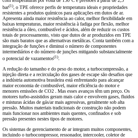
com temperaturas por volta de 150°C e pressões a partir de 2,5
(1)
bar
, o TPE oferece perfis de temperatura ideais e propriedades
resistentes a produtos químicos para aplicações em dutos de ar.
Apresenta ainda maior resistência ao calor, melhor flexibilidade em
baixas temperaturas, maior resistência à fadiga por flexão, melhor
resistência a óleo, combustível e ácidos, além de reduzir os custos
totais de processamento, visto que dutos de ar produzidos em TPE
são mais baratos que as alternativas metálicas. Conta também com a
integração de funções e diminui o número de componentes
intermediários e do número de junções mitigando substancialmente
(1)
o potencial de vazamentos
.
A redução do tamanho e do peso do motor, a turbocompressão, a
injeção direta e a recirculação dos gases de escape são desafios que
a indústria automotiva brasileira está enfrentando para alcançar
maior economia de combustível, maior eficiência do motor e
menores emissões de CO2 . Mas esses avanços têm um preço. Os
motores turbo-assistidos geram mais calor e envolvem gases, fluidos
e misturas ácidas de gás/ar mais agressivas, geralmente sob alta
pressão. Muitos materiais tradicionais de construção não podem
mais funcionar nos ambientes mais quentes, confinados e sob
pressão presentes nestes tipos de motores.
Os sistemas de gerenciamento de ar integram muitos componentes,
incluindo o turbocompressor, ressonador, intercooler, coletor de