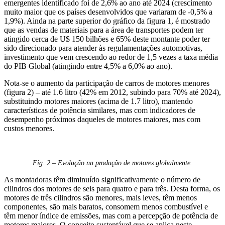
emergentes identificado foi de 2,6% ao ano até 2024 (crescimento
muito maior que os países desenvolvidos que variaram de -0,5% a
1,9%). Ainda na parte superior do gráfico da figura 1, é mostrado
que as vendas de materiais para a área de transportes podem ter
atingido cerca de U$ 150 bilhões e 65% deste montante poder ter
sido direcionado para atender às regulamentações automotivas,
investimento que vem crescendo ao redor de 1,5 vezes a taxa média
do PIB Global (atingindo entre 4,5% a 6,0% ao ano).
Nota-se o aumento da participação de carros de motores menores
(figura 2) – até 1.6 litro (42% em 2012, subindo para 70% até 2024),
substituindo motores maiores (acima de 1.7 litro), mantendo
características de potência similares, mas com indicadores de
desempenho próximos daqueles de motores maiores, mas com
custos menores.
Fig. 2 – Evolução na produção de motores globalmente.
As montadoras têm diminuído significativamente o número de
cilindros dos motores de seis para quatro e para três. Desta forma, os
motores de três cilindros são menores, mais leves, têm menos
componentes, são mais baratos, consomem menos combustível e
têm menor índice de emissões, mas com a percepção de potência de
motores maiores. O conceito sustentável que se aplica neste