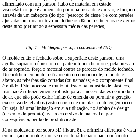
alimentado com um parison (tubo de material em estado
viscoelástico que é alimentado por uma rosca de extrusão, e forçado
através de um cabeçote (do tipo “pescoço de cisne”) e com paredes
ajustadas por uma matriz que define os diâmetros internos e externos
deste tubo (definindo a espessura média das paredes).
Fig. 7 – Moldagem por sopro convencional (2D).
O molde então é fechado sobre a superfície deste parison, uma
agulha sopradora é inserida na parte inferior do tubo e, pela pressão
do ar soprado, força o material contra as paredes do molde fechado.
Decorrido o tempo de resfriamento do componente, o molde é
aberto, as rebarbas são cortadas (ou usinadas) e o componente final
é obtido. Este processo é muito utilizado na indústria de plásticos,
mas não é suficientemente robusto para as necessidades de um duto
de ar, que não pode exibir linhas de emenda ou permitir a geração
excessiva de rebarbas (visto o custo de um plástico de engenharia).
Ou seja, há uma limitação em sua utilização, no âmbito de design
(desenho do produto), gasto excessivo de material e, por
consequência, perda de produtividade.
Já na moldagem por sopro 3D (figura 8), a primeira diferença é vista
em relação ao molde, que se encontrará fechado para o início do