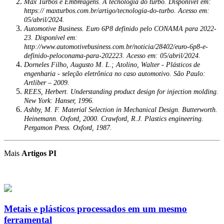
Max Turbos e Embreagens. A tecnologia do turbo. Disponível em:
https:// maxturbos.com.br/artigo/tecnologia-do-turbo. Acesso em:
05/abril/2024.
Automotive Business. Euro 6P8 definido pelo CONAMA para 2022-
23. Disponível em:
http://www.automotivebusiness.com.br/noticia/28402/euro-6p8-e-
definido-peloconama-para-202223. Acesso em: 05/abril/2024.
Dorneles Filho, Augusto M. L.; Atolino, Walter - Plásticos de
engenharia - seleção eletrônica no caso automotivo. São Paulo:
Artliber – 2009.
REES, Herbert. Understanding product design for injection molding.
New York: Hanser, 1996.
Ashby, M. F. Material Selection in Mechanical Design. Butterworth.
Heinemann. Oxford, 2000. Crawford, R.J. Plastics engineering.
Pergamon Press. Oxford, 1987.
Mais
Artigos PI
Metais e plásticos processados em um mesmo
ferramental