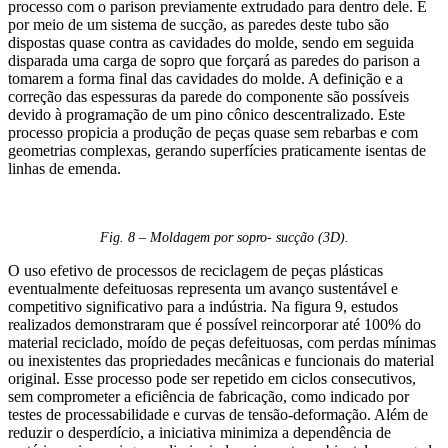
processo com o parison previamente extrudado para dentro dele. E
por meio de um sistema de sucção, as paredes deste tubo são
dispostas quase contra as cavidades do molde, sendo em seguida
disparada uma carga de sopro que forçará as paredes do parison a
tomarem a forma final das cavidades do molde. A definição e a
correção das espessuras da parede do componente são possíveis
devido à programação de um pino cônico descentralizado. Este
processo propicia a produção de peças quase sem rebarbas e com
geometrias complexas, gerando superfícies praticamente isentas de
linhas de emenda.
Fig. 8 – Moldagem por sopro- sucção (3D).
O uso efetivo de processos de reciclagem de peças plásticas
eventualmente defeituosas representa um avanço sustentável e
competitivo significativo para a indústria. Na figura 9, estudos
realizados demonstraram que é possível reincorporar até 100% do
material reciclado, moído de peças defeituosas, com perdas mínimas
ou inexistentes das propriedades mecânicas e funcionais do material
original. Esse processo pode ser repetido em ciclos consecutivos,
sem comprometer a eficiência de fabricação, como indicado por
testes de processabilidade e curvas de tensão-deformação. Além de
reduzir o desperdício, a iniciativa minimiza a dependência de