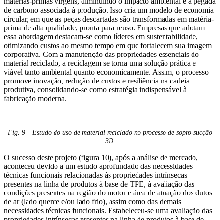
matérias-primas virgens, diminuindo o impacto ambiental e a pegada
de carbono associada à produção. Isso cria um modelo de economia
circular, em que as peças descartadas são transformadas em matéria-
prima de alta qualidade, pronta para reuso. Empresas que adotam
essa abordagem destacam-se como líderes em sustentabilidade,
otimizando custos ao mesmo tempo em que fortalecem sua imagem
corporativa. Com a manutenção das propriedades essenciais do
material reciclado, a reciclagem se torna uma solução prática e
viável tanto ambiental quanto economicamente. Assim, o processo
promove inovação, redução de custos e resiliência na cadeia
produtiva, consolidando-se como estratégia indispensável à
fabricação moderna.
Fig. 9 – Estudo do uso de material reciclado no processo de sopro-sucção
3D.
O sucesso deste projeto (figura 10), após a análise de mercado,
aconteceu devido a um estudo aprofundado das necessidades
técnicas funcionais relacionadas às propriedades intrínsecas
presentes na linha de produtos à base de TPE, à avaliação das
condições presentes na região do motor e área de atuação dos dutos
de ar (lado quente e/ou lado frio), assim como das demais
necessidades técnicas funcionais. Estabeleceu-se uma avaliação das
propriedades intrínsecas presentes na linha de produtos à base de