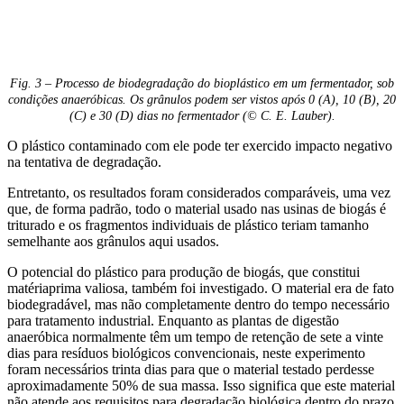
Fig. 3 – Processo de biodegradação do bioplástico em um fermentador, sob
condições anaeróbicas. Os grânulos podem ser vistos após 0 (A), 10 (B), 20
(C) e 30 (D) dias no fermentador (© C. E. Lauber).
O plástico contaminado com ele pode ter exercido impacto negativo
na tentativa de degradação.
Entretanto, os resultados foram considerados comparáveis, uma vez
que, de forma padrão, todo o material usado nas usinas de biogás é
triturado e os fragmentos individuais de plástico teriam tamanho
semelhante aos grânulos aqui usados.
O potencial do plástico para produção de biogás, que constitui
matériaprima valiosa, também foi investigado. O material era de fato
biodegradável, mas não completamente dentro do tempo necessário
para tratamento industrial. Enquanto as plantas de digestão
anaeróbica normalmente têm um tempo de retenção de sete a vinte
dias para resíduos biológicos convencionais, neste experimento
foram necessários trinta dias para que o material testado perdesse
aproximadamente 50% de sua massa. Isso significa que este material
não atende aos requisitos para degradação biológica dentro do prazo