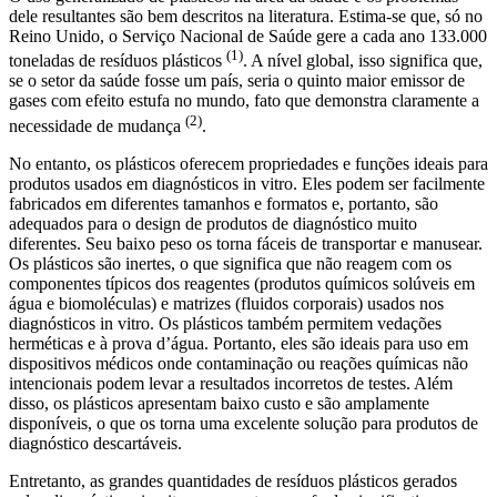
dele resultantes são bem descritos na literatura. Estima-se que, só no
Reino Unido, o Serviço Nacional de Saúde gere a cada ano 133.000
(1)
toneladas de resíduos plásticos
. A nível global, isso significa que,
se o setor da saúde fosse um país, seria o quinto maior emissor de
gases com efeito estufa no mundo, fato que demonstra claramente a
(2)
necessidade de mudança
.
No entanto, os plásticos oferecem propriedades e funções ideais para
produtos usados em diagnósticos in vitro. Eles podem ser facilmente
fabricados em diferentes tamanhos e formatos e, portanto, são
adequados para o design de produtos de diagnóstico muito
diferentes. Seu baixo peso os torna fáceis de transportar e manusear.
Os plásticos são inertes, o que significa que não reagem com os
componentes típicos dos reagentes (produtos químicos solúveis em
água e biomoléculas) e matrizes (fluidos corporais) usados nos
diagnósticos in vitro. Os plásticos também permitem vedações
herméticas e à prova d’água. Portanto, eles são ideais para uso em
dispositivos médicos onde contaminação ou reações químicas não
intencionais podem levar a resultados incorretos de testes. Além
disso, os plásticos apresentam baixo custo e são amplamente
disponíveis, o que os torna uma excelente solução para produtos de
diagnóstico descartáveis.
Entretanto, as grandes quantidades de resíduos plásticos gerados