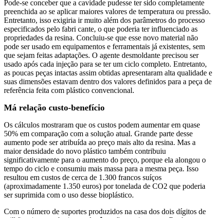
Pode-se conceber que a cavidade pudesse ter sido completamente
preenchida ao se aplicar maiores valores de temperatura ou pressão.
Entretanto, isso exigiria ir muito além dos parâmetros do processo
especificados pelo fabri cante, o que poderia ter influenciado as
propriedades da resina. Concluiu-se que esse novo material não
pode ser usado em equipamentos e ferramentais já existentes, sem
que sejam feitas adaptações. O agente desmoldante precisou ser
usado após cada injeção para se ter um ciclo completo. Entretanto,
as poucas peças intactas assim obtidas apresentaram alta qualidade e
suas dimensões estavam dentro dos valores definidos para a peça de
referência feita com plástico convencional.
Má relação custo-benefício
Os cálculos mostraram que os custos podem aumentar em quase
50% em comparação com a solução atual. Grande parte desse
aumento pode ser atribuída ao preço mais alto da resina. Mas a
maior densidade do novo plástico também contribuiu
significativamente para o aumento do preço, porque ela alongou o
tempo do ciclo e consumiu mais massa para a mesma peça. Isso
resultou em custos de cerca de 1.300 francos suíços
(aproximadamente 1.350 euros) por tonelada de CO2 que poderia
ser suprimida com o uso desse bioplástico.
Com o número de suportes produzidos na casa dos dois dígitos de