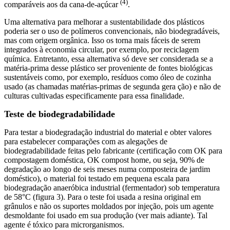
(4)
comparáveis aos da cana-de-açúcar
.
Uma alternativa para melhorar a sustentabilidade dos plásticos
poderia ser o uso de polímeros convencionais, não biodegradáveis,
mas com origem orgânica. Isso os torna mais fáceis de serem
integrados à economia circular, por exemplo, por reciclagem
química. Entretanto, essa alternativa só deve ser considerada se a
matéria-prima desse plástico ser proveniente de fontes biológicas
sustentáveis como, por exemplo, resíduos como óleo de cozinha
usado (as chamadas matérias-primas de segunda gera ção) e não de
culturas cultivadas especificamente para essa finalidade.
Teste de biodegradabilidade
Para testar a biodegradação industrial do material e obter valores
para estabelecer comparações com as alegações de
biodegradabilidade feitas pelo fabricante (certificação com OK para
compostagem doméstica, OK compost home, ou seja, 90% de
degradação ao longo de seis meses numa composteira de jardim
doméstico), o material foi testado em pequena escala para
biodegradação anaeróbica industrial (fermentador) sob temperatura
de 58°C (figura 3). Para o teste foi usada a resina original em
grânulos e não os suportes moldados por injeção, pois um agente
desmoldante foi usado em sua produção (ver mais adiante). Tal
agente é tóxico para microrganismos.