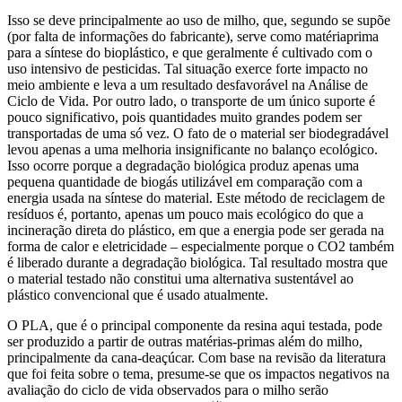
Isso se deve principalmente ao uso de milho, que, segundo se supõe
(por falta de informações do fabricante), serve como matériaprima
para a síntese do bioplástico, e que geralmente é cultivado com o
uso intensivo de pesticidas. Tal situação exerce forte impacto no
meio ambiente e leva a um resultado desfavorável na Análise de
Ciclo de Vida. Por outro lado, o transporte de um único suporte é
pouco significativo, pois quantidades muito grandes podem ser
transportadas de uma só vez. O fato de o material ser biodegradável
levou apenas a uma melhoria insignificante no balanço ecológico.
Isso ocorre porque a degradação biológica produz apenas uma
pequena quantidade de biogás utilizável em comparação com a
energia usada na síntese do material. Este método de reciclagem de
resíduos é, portanto, apenas um pouco mais ecológico do que a
incineração direta do plástico, em que a energia pode ser gerada na
forma de calor e eletricidade – especialmente porque o CO2 também
é liberado durante a degradação biológica. Tal resultado mostra que
o material testado não constitui uma alternativa sustentável ao
plástico convencional que é usado atualmente.
O PLA, que é o principal componente da resina aqui testada, pode
ser produzido a partir de outras matérias-primas além do milho,
principalmente da cana-deaçúcar. Com base na revisão da literatura
que foi feita sobre o tema, presume-se que os impactos negativos na
avaliação do ciclo de vida observados para o milho serão