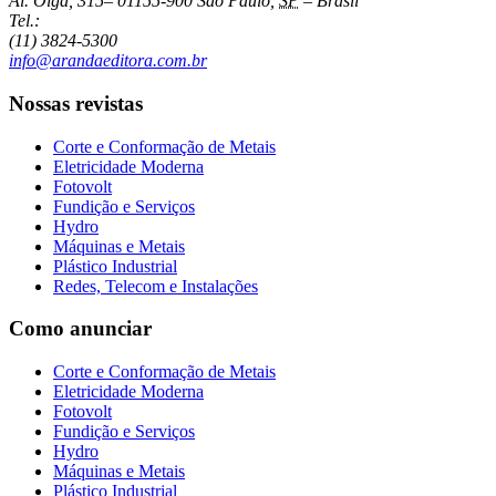
Al. Olga, 315
–
01155-900
São Paulo
,
SP
–
Brasil
Tel.:
(11) 3824-5300
info@arandaeditora.com.br
Nossas revistas
Corte e Conformação de Metais
Eletricidade Moderna
Fotovolt
Fundição e Serviços
Hydro
Máquinas e Metais
Plástico Industrial
Redes, Telecom e Instalações
Como anunciar
Corte e Conformação de Metais
Eletricidade Moderna
Fotovolt
Fundição e Serviços
Hydro
Máquinas e Metais
Plástico Industrial