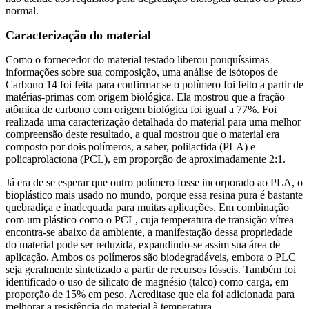
normal.
Caracterização do material
Como o fornecedor do material testado liberou pouquíssimas
informações sobre sua composição, uma análise de isótopos de
Carbono 14 foi feita para confirmar se o polímero foi feito a partir de
matérias-primas com origem biológica. Ela mostrou que a fração
atômica de carbono com origem biológica foi igual a 77%. Foi
realizada uma caracterização detalhada do material para uma melhor
compreensão deste resultado, a qual mostrou que o material era
composto por dois polímeros, a saber, polilactida (PLA) e
policaprolactona (PCL), em proporção de aproximadamente 2:1.
Já era de se esperar que outro polímero fosse incorporado ao PLA, o
bioplástico mais usado no mundo, porque essa resina pura é bastante
quebradiça e inadequada para muitas aplicações. Em combinação
com um plástico como o PCL, cuja temperatura de transição vítrea
encontra-se abaixo da ambiente, a manifestação dessa propriedade
do material pode ser reduzida, expandindo-se assim sua área de
aplicação. Ambos os polímeros são biodegradáveis, embora o PLC
seja geralmente sintetizado a partir de recursos fósseis. Também foi
identificado o uso de silicato de magnésio (talco) como carga, em
proporção de 15% em peso. Acreditase que ela foi adicionada para
melhorar a resistência do material à temperatura.