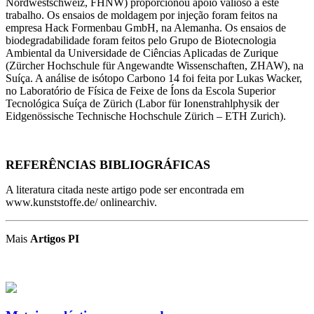
Nordwestschweiz, FHNW) proporcionou apoio valioso a este
trabalho. Os ensaios de moldagem por injeção foram feitos na
empresa Hack Formenbau GmbH, na Alemanha. Os ensaios de
biodegradabilidade foram feitos pelo Grupo de Biotecnologia
Ambiental da Universidade de Ciências Aplicadas de Zurique
(Zürcher Hochschule für Angewandte Wissenschaften, ZHAW), na
Suíça. A análise de isótopo Carbono 14 foi feita por Lukas Wacker,
no Laboratório de Física de Feixe de Íons da Escola Superior
Tecnológica Suíça de Zürich (Labor für Ionenstrahlphysik der
Eidgenössische Technische Hochschule Zürich – ETH Zurich).
REFERÊNCIAS BIBLIOGRÁFICAS
A literatura citada neste artigo pode ser encontrada em
www.kunststoffe.de/ onlinearchiv.
Mais
Artigos PI