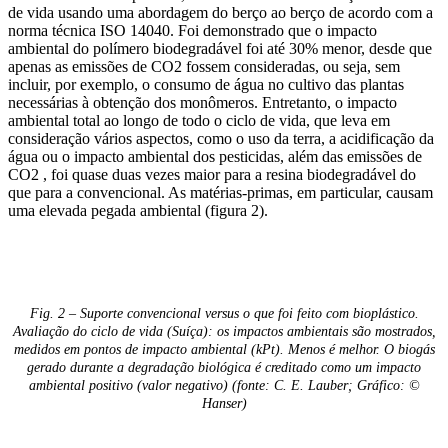
de vida usando uma abordagem do berço ao berço de acordo com a
norma técnica ISO 14040. Foi demonstrado que o impacto
ambiental do polímero biodegradável foi até 30% menor, desde que
apenas as emissões de CO2 fossem consideradas, ou seja, sem
incluir, por exemplo, o consumo de água no cultivo das plantas
necessárias à obtenção dos monômeros. Entretanto, o impacto
ambiental total ao longo de todo o ciclo de vida, que leva em
consideração vários aspectos, como o uso da terra, a acidificação da
água ou o impacto ambiental dos pesticidas, além das emissões de
CO2 , foi quase duas vezes maior para a resina biodegradável do
que para a convencional. As matérias-primas, em particular, causam
uma elevada pegada ambiental (figura 2).
Fig. 2 – Suporte convencional versus o que foi feito com bioplástico.
Avaliação do ciclo de vida (Suíça): os impactos ambientais são mostrados,
medidos em pontos de impacto ambiental (kPt). Menos é melhor. O biogás
gerado durante a degradação biológica é creditado como um impacto
ambiental positivo (valor negativo) (fonte: C. E. Lauber; Gráfico: ©
Hanser)