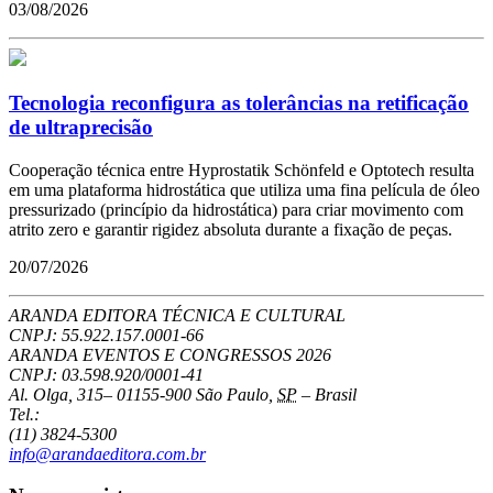
03/08/2026
Tecnologia reconfigura as tolerâncias na retificação
de ultraprecisão
Cooperação técnica entre Hyprostatik Schönfeld e Optotech resulta
em uma plataforma hidrostática que utiliza uma fina película de óleo
pressurizado (princípio da hidrostática) para criar movimento com
atrito zero e garantir rigidez absoluta durante a fixação de peças.
20/07/2026
ARANDA EDITORA TÉCNICA E CULTURAL
CNPJ: 55.922.157.0001-66
ARANDA EVENTOS E CONGRESSOS
2026
CNPJ: 03.598.920/0001-41
Al. Olga, 315
–
01155-900
São Paulo
,
SP
–
Brasil
Tel.:
(11) 3824-5300
info@arandaeditora.com.br