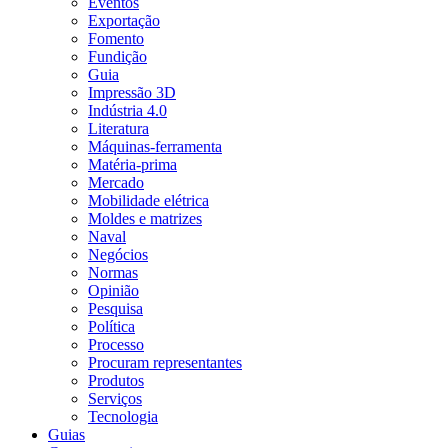
Eventos
Exportação
Fomento
Fundição
Guia
Impressão 3D
Indústria 4.0
Literatura
Máquinas-ferramenta
Matéria-prima
Mercado
Mobilidade elétrica
Moldes e matrizes
Naval
Negócios
Normas
Opinião
Pesquisa
Política
Processo
Procuram representantes
Produtos
Serviços
Tecnologia
Guias