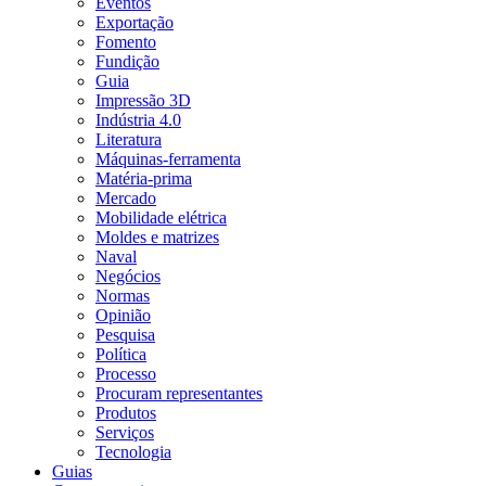
Eventos
Exportação
Fomento
Fundição
Guia
Impressão 3D
Indústria 4.0
Literatura
Máquinas-ferramenta
Matéria-prima
Mercado
Mobilidade elétrica
Moldes e matrizes
Naval
Negócios
Normas
Opinião
Pesquisa
Política
Processo
Procuram representantes
Produtos
Serviços
Tecnologia
Guias