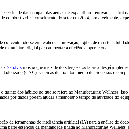
cessidade das companhias aéreas de expandir ou renovar suas frotas d
 de combustível. O crescimento do setor em 2024, provavelmente, depe
e concentrando-se em resiliência, inovação, agilidade e sustentabilida
e manufatura digital para aumentar a eficiência operacional.
e da
Sandvik
mostra que mais de dois terços dos fabricantes já impleme
omputadorizado (CNC), sistemas de monitoramento de processos e comp
 quinto dos hábitos no que se refere ao Manufacturing Wellness. Isso aj
ados por dados podem ajudar a melhorar o tempo de atividade do equipa
o de ferramentas de inteligência artificial (IA) para a análise de d
ma parte essencial da mentalidade ligada ao Manufacturing Wellness, e