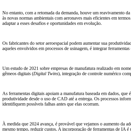
No entanto, com a retomada da demanda, houve um reavivamento da ne
às novas normas ambientais com aeronaves mais eficientes em termos
adaptar a esses desafios e oportunidades em evolução.
Os fabricantes do setor aeroespacial podem aumentar sua produtividad
aqueles envolvidos em processos de usinagem, é integrar ferramentas d
Um estudo de 2021 sobre empresas de manufatura realizado em nom
gêmeos digitais (
Digital Twins
), integração de controle numérico c
As ferramentas digitais apoiam a manufatura baseada em dados, que é o
produtividade desde o uso de CAD até a entrega. Os processos inform
identifiquem possíveis falhas antes que elas ocorram.
À medida que 2024 avança, é provável que vejamos o aumento da adoçã
mesmo tempo, reduzir custos. A incorporação de ferramentas de IA é u