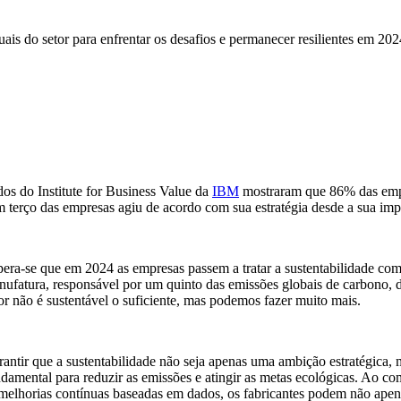
uais do setor para enfrentar os desafios e permanecer resilientes em 202
os do Institute for Business Value da
IBM
mostraram que 86% das empre
 terço das empresas agiu de acordo com sua estratégia desde a sua im
era-se que em 2024 as empresas passem a tratar a sustentabilidade com
ufatura, responsável por um quinto das emissões globais de carbono,
or não é sustentável o suficiente, mas podemos fazer muito mais.
antir que a sustentabilidade não seja apenas uma ambição estratégica, 
damental para reduzir as emissões e atingir as metas ecológicas. Ao co
melhorias contínuas baseadas em dados, os fabricantes podem não apena