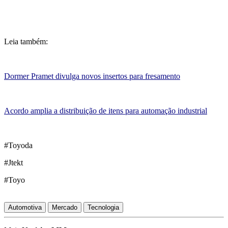
Leia também:
Dormer Pramet divulga novos insertos para fresamento
Acordo amplia a distribuição de itens para automação industrial
#Toyoda
#Jtekt
#Toyo
Automotiva
Mercado
Tecnologia