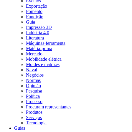
Eventos
Exportação
Fomento
Fundição
Guia
Impressão 3D
Indústria 4.0
Literatura
Máquinas-ferramenta
Matéria-prima
Mercado
Mobilidade elétrica
Moldes e matrizes
Naval
Negócios
Normas
Opinião
Pesquisa
Política
Processo
Procuram representantes
Produtos
Serviços
Tecnologia
Guias