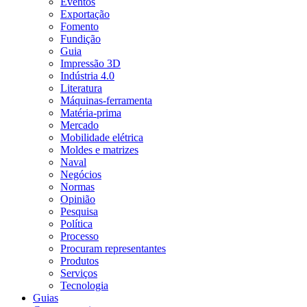
Eventos
Exportação
Fomento
Fundição
Guia
Impressão 3D
Indústria 4.0
Literatura
Máquinas-ferramenta
Matéria-prima
Mercado
Mobilidade elétrica
Moldes e matrizes
Naval
Negócios
Normas
Opinião
Pesquisa
Política
Processo
Procuram representantes
Produtos
Serviços
Tecnologia
Guias