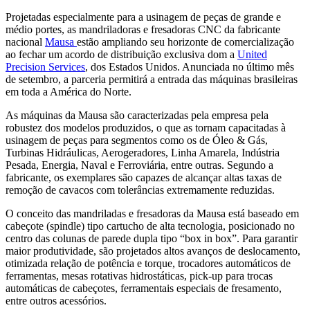
Projetadas especialmente para a usinagem de peças de grande e
médio portes, as mandriladoras e fresadoras CNC da fabricante
nacional
Mausa
estão ampliando seu horizonte de comercialização
ao fechar um acordo de distribuição exclusiva dom a
United
Precision Services
, dos Estados Unidos. Anunciada no último mês
de setembro, a parceria permitirá a entrada das máquinas brasileiras
em toda a América do Norte.
As máquinas da Mausa são caracterizadas pela empresa pela
robustez dos modelos produzidos, o que as tornam capacitadas à
usinagem de peças para segmentos como os de Óleo & Gás,
Turbinas Hidráulicas, Aerogeradores, Linha Amarela, Indústria
Pesada, Energia, Naval e Ferroviária, entre outras. Segundo a
fabricante, os exemplares são capazes de alcançar altas taxas de
remoção de cavacos com tolerâncias extremamente reduzidas.
O conceito das mandriladas e fresadoras da Mausa está baseado em
cabeçote (spindle) tipo cartucho de alta tecnologia, posicionado no
centro das colunas de parede dupla tipo “box in box”. Para garantir
maior produtividade, são projetados altos avanços de deslocamento,
otimizada relação de potência e torque, trocadores automáticos de
ferramentas, mesas rotativas hidrostáticas, pick-up para trocas
automáticas de cabeçotes, ferramentais especiais de fresamento,
entre outros acessórios.