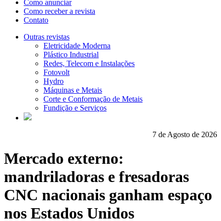
Como anunciar
Como receber a revista
Contato
Outras revistas
Eletricidade Moderna
Plástico Industrial
Redes, Telecom e Instalações
Fotovolt
Hydro
Máquinas e Metais
Corte e Conformação de Metais
Fundição e Serviços
7 de Agosto de 2026
Mercado externo:
mandriladoras e fresadoras
CNC nacionais ganham espaço
nos Estados Unidos