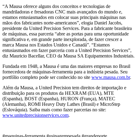
“A Mausa oferece alguns dos conceitos e tecnologias de
mandriladoras e fresadoras CNC mais avançados do mundo e,
estamos entusiasmados em colocar suas principais máquinas nas
mãos dos fabricantes norte-americanos”, elogia Daniel Jacobs,
presidente da United Precision Services. Para a fabricante brasileira
de máquinas, essa parceria “abre as portas para uma oportunidade
significativa e, em grande parte inexplorada, de fazer crescer a
marca Mausa nos Estados Unidos e Canadá”. “Estamos
entusiasmados em fazer parceria com a United Precision Services”,
diz Mauricio Bacellar, CEO da Mausa SA Equipamentos Industriais.
Fundada em 1948, a Mausa é uma das maiores empresas no Brasil
fornecedora de máquinas-ferramenta para a indústria pesada. Seu
portfólio completo pode ser conhecido no site
www.mausa.com.br
.
Além da Mausa, a United Precision tem direitos de importação e
distribuição para os produtos da HEXRAM (EUA), MTE
(Espanha), BOST (Espanha), HURON (França), MATEC
(Alemanha), ROMI Heavy Duty Lathes (Brasil) e MicroStep
(Eslováquia). Saiba mais como fazer parcerias no site:
www.unitedprecisionservices.com
.
#maquinas-ferramenta #usinagempesada #grandeporte