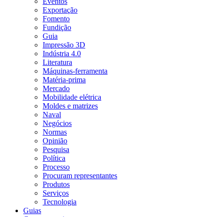
Eventos
Exportação
Fomento
Fundição
Guia
Impressão 3D
Indústria 4.0
Literatura
Máquinas-ferramenta
Matéria-prima
Mercado
Mobilidade elétrica
Moldes e matrizes
Naval
Negócios
Normas
Opinião
Pesquisa
Política
Processo
Procuram representantes
Produtos
Serviços
Tecnologia
Guias