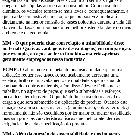
exigências ambientais sustentáveis costumam ser mais rígidas e
chegam mais rápidas ao mercado consumidor. Com o uso do
alumínio, os veículos tornam-se mais leves e, consequentemente, a
queima de combustível é menor, o que por sua vez implicará
diretamente na menor emissão de gases poluentes durante a vida útil
do veículo. Isso contribui para uma melhor sustentabilidade do meio
ambiente e da economia.
MM - O que poderia citar com relação à usinabilidade deste
material? Quais as vantagens (e desvantagens) em comparação,
por exemplo, ao aço e ao ferro fundido – matérias-primas
geralmente empregadas nessa indústria?
PCMP -
O alumínio é um metal de boa usinabilidade quando a
aplicação requer esse aspecto, seu acabamento apresenta uma
estética, brilho e um acabamento de qualidade superior quando
comparado a outros materiais, além disso é leve e fácil para se
trabalhar, no aspecto de peças que serão submetidas a esforços
mecânicos, térmicos etc. O que irá definir o uso do material e a
carga a que será submetido é a aplicação do produto. Quando esta
situação se apresenta, os materiais (alumínio, aço, cobre, ferro etc.)
normalmente não são escolhidos por ter maior ou menor usabilidade,
mas sim por suas características físicas que melhor atendem às
exigências de dada especificação do produto.
MM - Além da questão da sustentabilidade e dos impactos