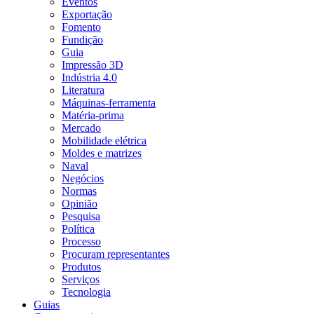
Eventos
Exportação
Fomento
Fundição
Guia
Impressão 3D
Indústria 4.0
Literatura
Máquinas-ferramenta
Matéria-prima
Mercado
Mobilidade elétrica
Moldes e matrizes
Naval
Negócios
Normas
Opinião
Pesquisa
Política
Processo
Procuram representantes
Produtos
Serviços
Tecnologia
Guias