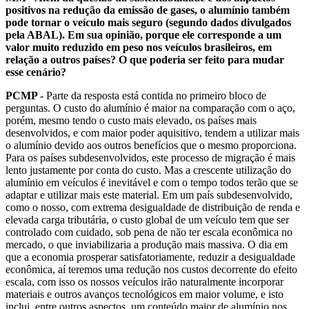
positivos na redução da emissão de gases, o alumínio também
pode tornar o veículo mais seguro (segundo dados divulgados
pela ABAL). Em sua opinião, porque ele corresponde a um
valor muito reduzido em peso nos veículos brasileiros, em
relação a outros países? O que poderia ser feito para mudar
esse cenário?
PCMP -
Parte da resposta está contida no primeiro bloco de
perguntas. O custo do alumínio é maior na comparação com o aço,
porém, mesmo tendo o custo mais elevado, os países mais
desenvolvidos, e com maior poder aquisitivo, tendem a utilizar mais
o alumínio devido aos outros benefícios que o mesmo proporciona.
Para os países subdesenvolvidos, este processo de migração é mais
lento justamente por conta do custo. Mas a crescente utilização do
alumínio em veículos é inevitável e com o tempo todos terão que se
adaptar e utilizar mais este material. Em um país subdesenvolvido,
como o nosso, com extrema desigualdade de distribuição de renda e
elevada carga tributária, o custo global de um veículo tem que ser
controlado com cuidado, sob pena de não ter escala econômica no
mercado, o que inviabilizaria a produção mais massiva. O dia em
que a economia prosperar satisfatoriamente, reduzir a desigualdade
econômica, aí teremos uma redução nos custos decorrente do efeito
escala, com isso os nossos veículos irão naturalmente incorporar
materiais e outros avanços tecnológicos em maior volume, e isto
inclui, entre outros aspectos, um conteúdo maior de alumínio nos