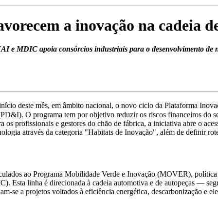
orecem a inovação na cadeia de
I e MDIC apoia consórcios industriais para o desenvolvimento de n
ício deste mês, em âmbito nacional, o novo ciclo da Plataforma Inovaç
PD&I). O programa tem por objetivo reduzir os riscos financeiros do 
a os profission
ais e gestores do chão de fábrica, a iniciativa abre o aces
logia através da categoria "Habitats de Inovação", além de definir rot
vinculados ao Programa Mobilidade Verde e Inovação (MOVER), política 
C). Esta linha é direcionada à cadeia automotiva e de autopeças — se
nam-se a projetos voltados à eficiência energética, descarbonização e el