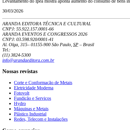
Levantamento do Ipea mostra aponta aumento do consumo de bens indu
30/03/2026
ARANDA EDITORA TÉCNICA E CULTURAL
CNPJ: 55.922.157.0001-66
ARANDA EVENTOS E CONGRESSOS
2026
CNPJ: 03.598.920/0001-41
Al. Olga, 315
–
01155-900
São Paulo
,
SP
–
Brasil
Tel.:
(11) 3824-5300
info@arandaeditora.com.br
Nossas revistas
Corte e Conformação de Metais
Eletricidade Moderna
Fotovolt
Fundição e Serviços
Hydro
Máquinas e Metais
Plástico Industrial
Redes, Telecom e Instalações