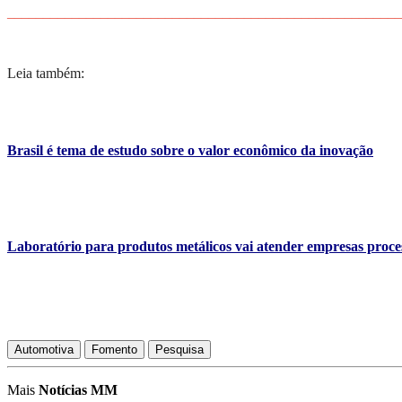
_______________________________________________________
Leia também:
Brasil é tema de estudo sobre o valor econômico da inovação
Laboratório para produtos metálicos vai atender empresas proc
Automotiva
Fomento
Pesquisa
Mais
Notícias MM