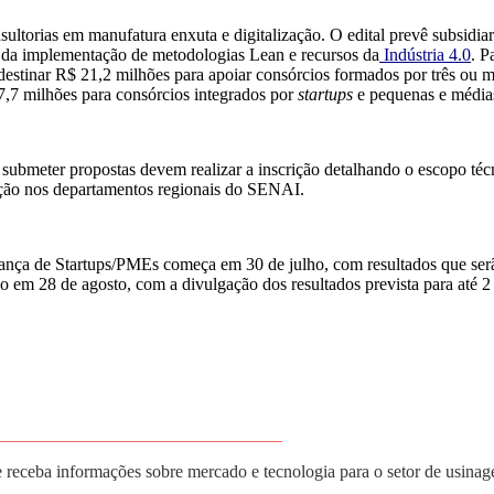
ltorias em manufatura enxuta e digitalização. O edital prevê subsidia
 da implementação de metodologias Lean e recursos da
Indústria 4.0
. P
stinar R$ 21,2 milhões para apoiar consórcios formados por três ou ma
,7 milhões para consórcios integrados por
startups
e pequenas e média
ubmeter propostas devem realizar a inscrição detalhando o escopo técni
vação nos departamentos regionais do SENAI.
ança de Startups/PMEs começa em 30 de julho, com resultados que serão
io em 28 de agosto, com a divulgação dos resultados prevista para até 2
________________________________
e receba informações sobre mercado e tecnologia para o setor de usina