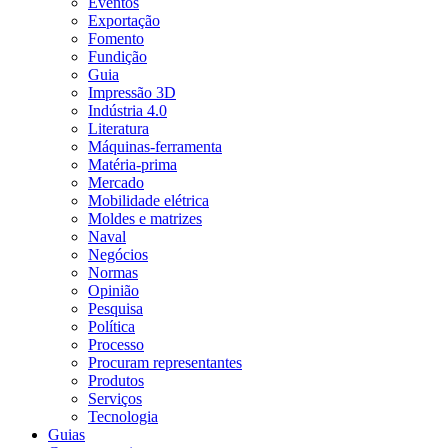
Eventos
Exportação
Fomento
Fundição
Guia
Impressão 3D
Indústria 4.0
Literatura
Máquinas-ferramenta
Matéria-prima
Mercado
Mobilidade elétrica
Moldes e matrizes
Naval
Negócios
Normas
Opinião
Pesquisa
Política
Processo
Procuram representantes
Produtos
Serviços
Tecnologia
Guias