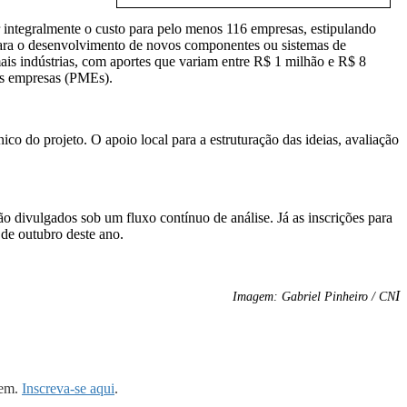
r integralmente o custo para pelo menos 116 empresas, estipulando
ara o desenvolvimento de novos componentes ou sistemas de
is indústrias, com aportes que variam entre R$ 1 milhão e R$ 8
s empresas (PMEs).
co do projeto. O apoio local para a estruturação das ideias, avaliação
 divulgados sob um fluxo contínuo de análise. Já as inscrições para
 de outubro deste ano.
I
Imagem: Gabriel Pinheiro / CN
gem.
Inscreva-se aqui
.