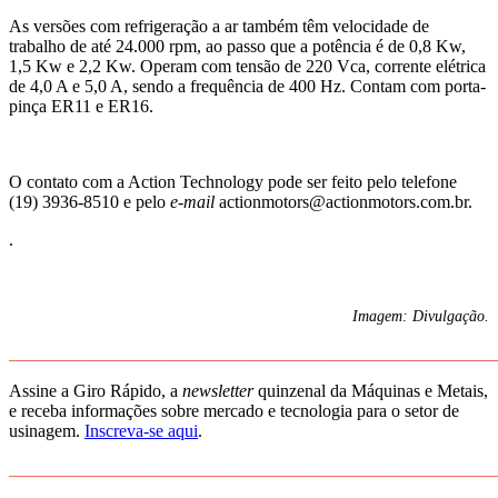
As versões com refrigeração a ar também têm velocidade de
trabalho de até 24.000 rpm, ao passo que a potência é de 0,8 Kw,
1,5 Kw e 2,2 Kw. Operam com tensão de 220 Vca, corrente elétrica
de 4,0 A e 5,0 A, sendo a frequência de 400 Hz. Contam com porta-
pinça ER11 e ER16.
O contato com a Action Technology pode ser feito pelo telefone
(19) 3936-8510 e pelo
e-mail
actionmotors@actionmotors.com.br.
.
Imagem: Divulgação.
_______________________________________________________
Assine a Giro Rápido, a
newsletter
quinzenal da Máquinas e Metais,
e receba informações sobre mercado e tecnologia para o setor de
usinagem.
Inscreva-se aqui
.
_______________________________________________________