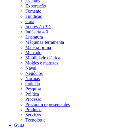
Eventos
Exportação
Fomento
Fundição
Guia
Impressão 3D
Indústria 4.0
Literatura
Máquinas-ferramenta
Matéria-prima
Mercado
Mobilidade elétrica
Moldes e matrizes
Naval
Negócios
Normas
Opinião
Pesquisa
Política
Processo
Procuram representantes
Produtos
Serviços
Tecnologia
Guias