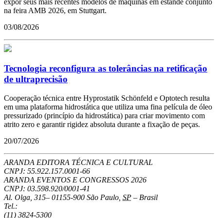
expor seus mais recentes modelos de máquinas em estande conjunto
na feira AMB 2026, em Stuttgart.
03/08/2026
Tecnologia reconfigura as tolerâncias na retificação
de ultraprecisão
Cooperação técnica entre Hyprostatik Schönfeld e Optotech resulta
em uma plataforma hidrostática que utiliza uma fina película de óleo
pressurizado (princípio da hidrostática) para criar movimento com
atrito zero e garantir rigidez absoluta durante a fixação de peças.
20/07/2026
ARANDA EDITORA TÉCNICA E CULTURAL
CNPJ: 55.922.157.0001-66
ARANDA EVENTOS E CONGRESSOS
2026
CNPJ: 03.598.920/0001-41
Al. Olga, 315
–
01155-900
São Paulo
,
SP
–
Brasil
Tel.:
(11) 3824-5300