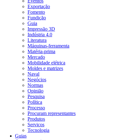
Eventos
Exportação
Fomento
Fundição
Guia
Impressão 3D
Indústria 4.0
Literatura
Máquinas-ferramenta
Matéria-prima
Mercado
Mobilidade elétrica
Moldes e matrizes
Naval
Negócios
Normas
Opinião
Pesquisa
Política
Processo
Procuram representantes
Produtos
Serviços
Tecnologia
Guias