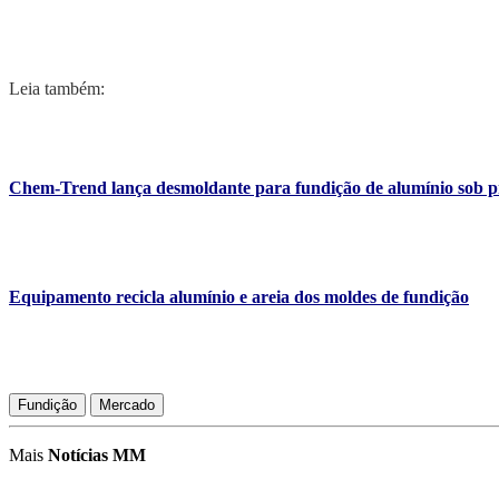
Leia também:
Chem-Trend lança desmoldante para fundição de alumínio sob p
Equipamento recicla alumínio e areia dos moldes de fundição
Fundição
Mercado
Mais
Notícias MM