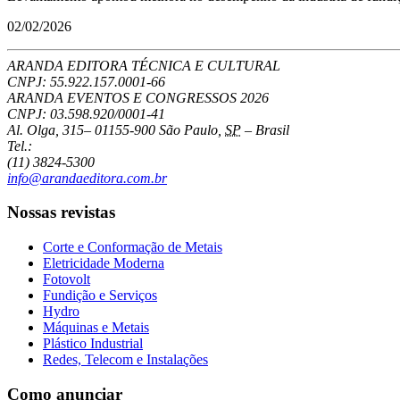
02/02/2026
ARANDA EDITORA TÉCNICA E CULTURAL
CNPJ: 55.922.157.0001-66
ARANDA EVENTOS E CONGRESSOS
2026
CNPJ: 03.598.920/0001-41
Al. Olga, 315
–
01155-900
São Paulo
,
SP
–
Brasil
Tel.:
(11) 3824-5300
info@arandaeditora.com.br
Nossas revistas
Corte e Conformação de Metais
Eletricidade Moderna
Fotovolt
Fundição e Serviços
Hydro
Máquinas e Metais
Plástico Industrial
Redes, Telecom e Instalações
Como anunciar