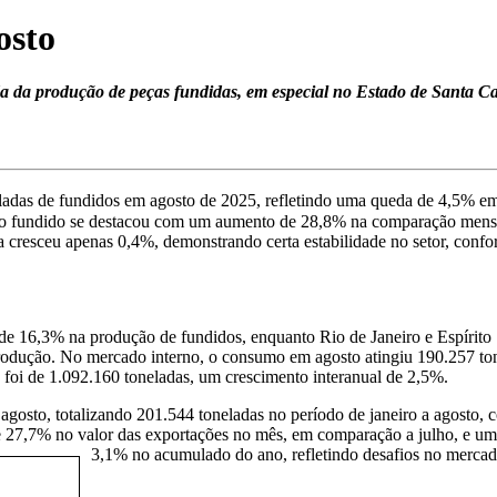
osto
 da produção de peças fundidas, em especial no Estado de Santa Ca
ladas de fundidos em agos
to de 2025, refletindo uma queda de 4,5% em
aço fundido se destacou com um aumento de 28,8% na comparação mensa
da cresceu apenas 0,4%, demonstrando certa estabilidade no setor, conf
e 16,3% na produção de fundidos, enquanto Rio de Janeiro e Espírito 
rodução. No mercado interno, o consumo em agosto atingiu 190.257 ton
oi de 1.092.160 toneladas, um crescimento interanual de 2,5%.
agosto, totalizando 201.544 toneladas no período de janeiro a agosto,
 27,7% no valor das exportações no mês, em comparação a julho, e uma
3,1% no acumulado do ano, refletindo desafios no mercad