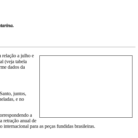
tarina.
 relação a julho e
l (veja tabela
orme dados da
Santo, juntos,
eladas, e no
 correspondendo a
 retração anual de
o inter
nacional para as peças fundidas brasileiras.