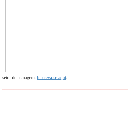
setor de usinagem.
Inscreva-se aqui
.
_______________________________________________________