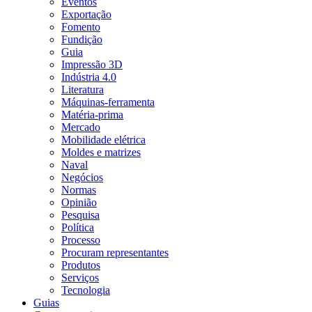
Eventos
Exportação
Fomento
Fundição
Guia
Impressão 3D
Indústria 4.0
Literatura
Máquinas-ferramenta
Matéria-prima
Mercado
Mobilidade elétrica
Moldes e matrizes
Naval
Negócios
Normas
Opinião
Pesquisa
Política
Processo
Procuram representantes
Produtos
Serviços
Tecnologia
Guias