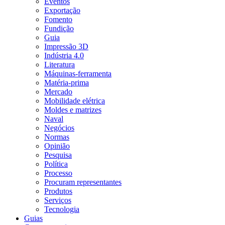
Eventos
Exportação
Fomento
Fundição
Guia
Impressão 3D
Indústria 4.0
Literatura
Máquinas-ferramenta
Matéria-prima
Mercado
Mobilidade elétrica
Moldes e matrizes
Naval
Negócios
Normas
Opinião
Pesquisa
Política
Processo
Procuram representantes
Produtos
Serviços
Tecnologia
Guias