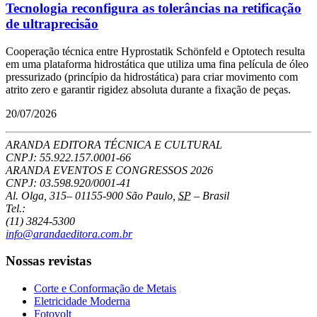
Tecnologia reconfigura as tolerâncias na retificação
de ultraprecisão
Cooperação técnica entre Hyprostatik Schönfeld e Optotech resulta
em uma plataforma hidrostática que utiliza uma fina película de óleo
pressurizado (princípio da hidrostática) para criar movimento com
atrito zero e garantir rigidez absoluta durante a fixação de peças.
20/07/2026
ARANDA EDITORA TÉCNICA E CULTURAL
CNPJ: 55.922.157.0001-66
ARANDA EVENTOS E CONGRESSOS
2026
CNPJ: 03.598.920/0001-41
Al. Olga, 315
–
01155-900
São Paulo
,
SP
–
Brasil
Tel.:
(11) 3824-5300
info@arandaeditora.com.br
Nossas revistas
Corte e Conformação de Metais
Eletricidade Moderna
Fotovolt