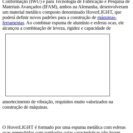
Conformação (IWU) e para Tecnologia de Fabricação e Pesquisa de
Materiais Avançados (IFAM), ambos na Alemanha, desenvolveram
um material metálico composto denominado HoverLIGHT, que
poderá definir novos padrões para a construção de
máquinas-
ferramentas
. Ao combinar espuma de alumínio e esferas ocas, ele
alcançou a combinação de leveza, rigidez e cap
acidade de
amortecimento de vibração, requisitos muito valorizados na
construção de máquinas.
O HoverLIGHT é formado por uma espuma metálica com esferas
ocas preenchidas com partículas cujas características não foram