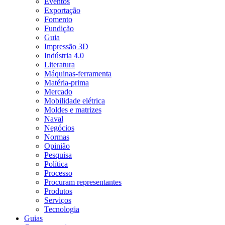
Eventos
Exportação
Fomento
Fundição
Guia
Impressão 3D
Indústria 4.0
Literatura
Máquinas-ferramenta
Matéria-prima
Mercado
Mobilidade elétrica
Moldes e matrizes
Naval
Negócios
Normas
Opinião
Pesquisa
Política
Processo
Procuram representantes
Produtos
Serviços
Tecnologia
Guias