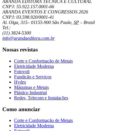
ARANDA EDITORA TÉCNICA E CULTURAL
CNPJ: 55.922.157.0001-66
ARANDA EVENTOS E CONGRESSOS
2026
CNPJ: 03.598.920/0001-41
Al. Olga, 315
–
01155-900
São Paulo
,
SP
–
Brasil
Tel.:
(11) 3824-5300
info@arandaeditora.com.br
Nossas revistas
Corte e Conformação de Metais
Eletricidade Moderna
Fotovolt
Fundição e Serviços
Hydro
Máquinas e Metais
Plástico Industrial
Redes, Telecom e Instalações
Como anunciar
Corte e Conformação de Metais
Eletricidade Moderna
Fotovolt