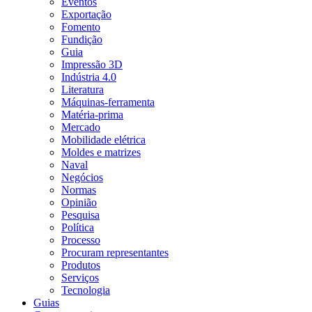
Eventos
Exportação
Fomento
Fundição
Guia
Impressão 3D
Indústria 4.0
Literatura
Máquinas-ferramenta
Matéria-prima
Mercado
Mobilidade elétrica
Moldes e matrizes
Naval
Negócios
Normas
Opinião
Pesquisa
Política
Processo
Procuram representantes
Produtos
Serviços
Tecnologia
Guias