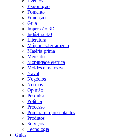
Eventos
Exportação
Fomento
Fundição
Guia
Impressão 3D
Indústria 4.0
Literatura
Máquinas-ferramenta
Matéria-prima
Mercado
Mobilidade elétrica
Moldes e matrizes
Naval
Negócios
Normas
Opinião
Pesquisa
Política
Processo
Procuram representantes
Produtos
Serviços
Tecnologia
Guias