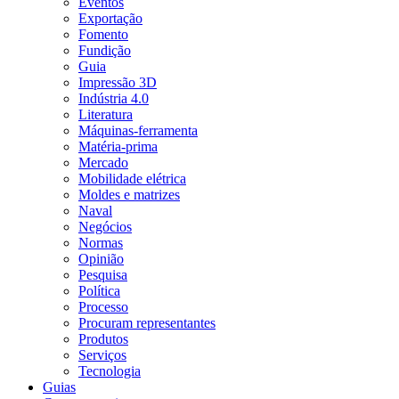
Eventos
Exportação
Fomento
Fundição
Guia
Impressão 3D
Indústria 4.0
Literatura
Máquinas-ferramenta
Matéria-prima
Mercado
Mobilidade elétrica
Moldes e matrizes
Naval
Negócios
Normas
Opinião
Pesquisa
Política
Processo
Procuram representantes
Produtos
Serviços
Tecnologia
Guias