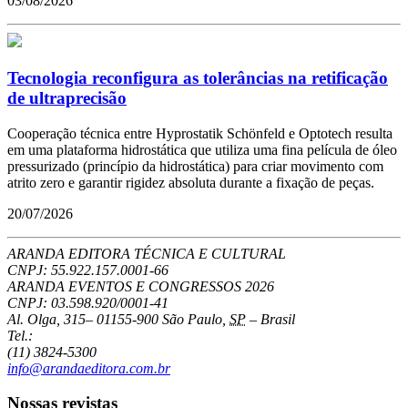
03/08/2026
Tecnologia reconfigura as tolerâncias na retificação
de ultraprecisão
Cooperação técnica entre Hyprostatik Schönfeld e Optotech resulta
em uma plataforma hidrostática que utiliza uma fina película de óleo
pressurizado (princípio da hidrostática) para criar movimento com
atrito zero e garantir rigidez absoluta durante a fixação de peças.
20/07/2026
ARANDA EDITORA TÉCNICA E CULTURAL
CNPJ: 55.922.157.0001-66
ARANDA EVENTOS E CONGRESSOS
2026
CNPJ: 03.598.920/0001-41
Al. Olga, 315
–
01155-900
São Paulo
,
SP
–
Brasil
Tel.:
(11) 3824-5300
info@arandaeditora.com.br
Nossas revistas