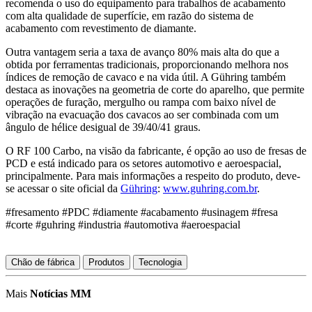
recomenda o uso do equipamento para trabalhos de acabamento
com alta qualidade de superfície, em razão do sistema de
acabamento com revestimento de diamante.
Outra vantagem seria a taxa de avanço 80% mais alta do que a
obtida por ferramentas tradicionais, proporcionando melhora nos
índices de remoção de cavaco e na vida útil. A Gühring também
destaca as inovações na geometria de corte do aparelho, que permite
operações de furação, mergulho ou rampa com baixo nível de
vibração na evacuação dos cavacos ao ser combinada com um
ângulo de hélice desigual de 39/40/41 graus.
O RF 100 Carbo, na visão da fabricante, é opção ao uso de fresas de
PCD e está indicado para os setores automotivo e aeroespacial,
principalmente. Para mais informações a respeito do produto, deve-
se acessar o site oficial da
Gühring
:
www.guhring.com.br
.
#fresamento #PDC #diamente #acabamento #usinagem #fresa
#corte #guhring #industria #automotiva #aeroespacial
Chão de fábrica
Produtos
Tecnologia
Mais
Notícias MM