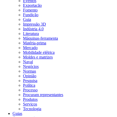
Eventos
Exportação
Fomento
Fundição
Guia
Impressão 3D
Indústria 4.0
Literatura
Máquinas-ferramenta
Matéria-prima
Mercado
Mobilidade elétrica
Moldes e matrizes
Naval
Negócios
Normas
Opinião
Pesquisa
Política
Processo
Procuram representantes
Produtos
Serviços
Tecnologia
Guias