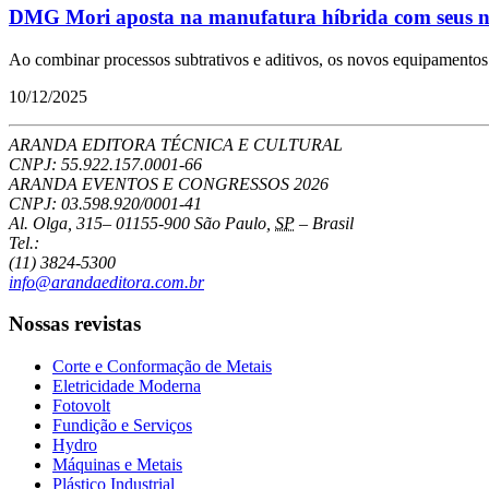
DMG Mori aposta na manufatura híbrida com seus 
Ao combinar processos subtrativos e aditivos, os novos equipamentos 
10/12/2025
ARANDA EDITORA TÉCNICA E CULTURAL
CNPJ: 55.922.157.0001-66
ARANDA EVENTOS E CONGRESSOS
2026
CNPJ: 03.598.920/0001-41
Al. Olga, 315
–
01155-900
São Paulo
,
SP
–
Brasil
Tel.:
(11) 3824-5300
info@arandaeditora.com.br
Nossas revistas
Corte e Conformação de Metais
Eletricidade Moderna
Fotovolt
Fundição e Serviços
Hydro
Máquinas e Metais
Plástico Industrial