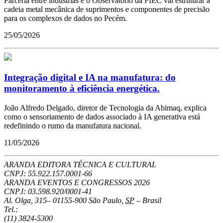
Parceria entre indústrias e o Observatório da FIEC vai estruturar a
cadeia metal mecânica de suprimentos e componentes de precisão
para os complexos de dados no Pecém.
25/05/2026
Integração digital e IA na manufatura: do
monitoramento à eficiência energética.
João Alfredo Delgado, diretor de Tecnologia da Abimaq, explica
como o sensoriamento de dados associado à IA generativa está
redefinindo o rumo da manufatura nacional.
11/05/2026
ARANDA EDITORA TÉCNICA E CULTURAL
CNPJ: 55.922.157.0001-66
ARANDA EVENTOS E CONGRESSOS
2026
CNPJ: 03.598.920/0001-41
Al. Olga, 315
–
01155-900
São Paulo
,
SP
–
Brasil
Tel.:
(11) 3824-5300