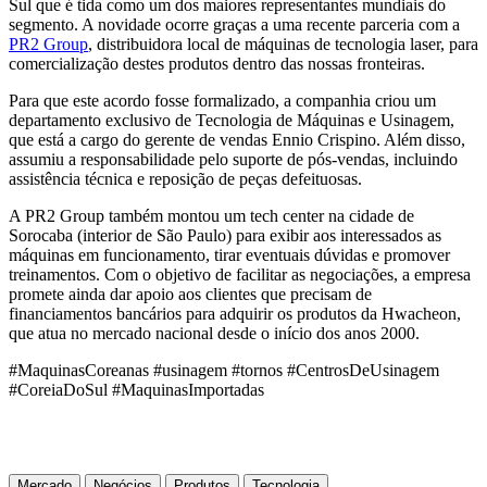
Sul que é tida como um dos maiores representantes mundiais do
segmento. A novidade ocorre graças a uma recente parceria com a
PR2 Group
, distribuidora local de máquinas de tecnologia laser, para
comercialização destes produtos dentro das nossas fronteiras.
Para que este acordo fosse formalizado, a companhia criou um
departamento exclusivo de Tecnologia de Máquinas e Usinagem,
que está a cargo do gerente de vendas Ennio Crispino. Além disso,
assumiu a responsabilidade pelo suporte de pós-vendas, incluindo
assistência técnica e reposição de peças defeituosas.
A PR2 Group também montou um tech center na cidade de
Sorocaba (interior de São Paulo) para exibir aos interessados as
máquinas em funcionamento, tirar eventuais dúvidas e promover
treinamentos. Com o objetivo de facilitar as negociações, a empresa
promete ainda dar apoio aos clientes que precisam de
financiamentos bancários para adquirir os produtos da Hwacheon,
que atua no mercado nacional desde o início dos anos 2000.
#MaquinasCoreanas #usinagem #tornos #CentrosDeUsinagem
#CoreiaDoSul #MaquinasImportadas
Mercado
Negócios
Produtos
Tecnologia