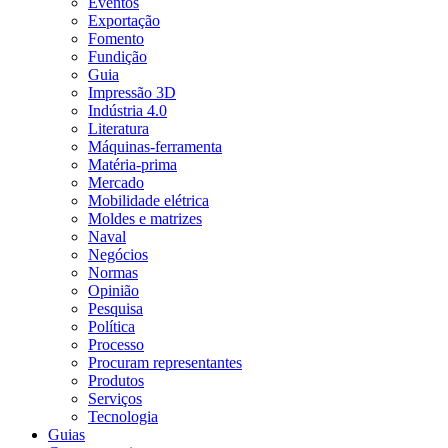
Eventos
Exportação
Fomento
Fundição
Guia
Impressão 3D
Indústria 4.0
Literatura
Máquinas-ferramenta
Matéria-prima
Mercado
Mobilidade elétrica
Moldes e matrizes
Naval
Negócios
Normas
Opinião
Pesquisa
Política
Processo
Procuram representantes
Produtos
Serviços
Tecnologia
Guias