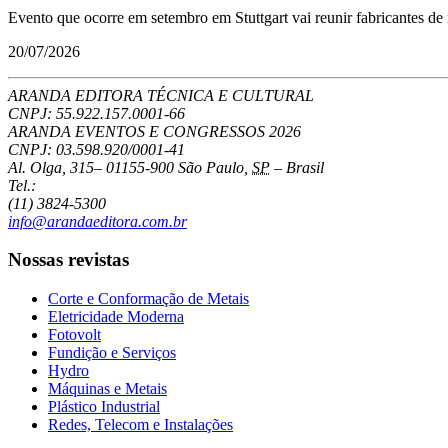
Evento que ocorre em setembro em Stuttgart vai reunir fabricantes de
20/07/2026
ARANDA EDITORA TÉCNICA E CULTURAL
CNPJ: 55.922.157.0001-66
ARANDA EVENTOS E CONGRESSOS
2026
CNPJ: 03.598.920/0001-41
Al. Olga, 315
–
01155-900
São Paulo
,
SP
–
Brasil
Tel.:
(11) 3824-5300
info@arandaeditora.com.br
Nossas revistas
Corte e Conformação de Metais
Eletricidade Moderna
Fotovolt
Fundição e Serviços
Hydro
Máquinas e Metais
Plástico Industrial
Redes, Telecom e Instalações