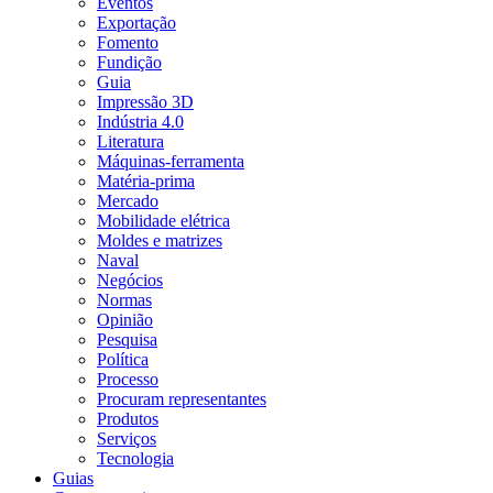
Eventos
Exportação
Fomento
Fundição
Guia
Impressão 3D
Indústria 4.0
Literatura
Máquinas-ferramenta
Matéria-prima
Mercado
Mobilidade elétrica
Moldes e matrizes
Naval
Negócios
Normas
Opinião
Pesquisa
Política
Processo
Procuram representantes
Produtos
Serviços
Tecnologia
Guias