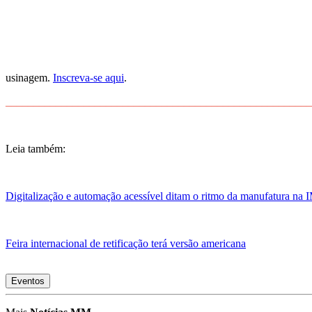
usinagem.
Inscreva-se aqui
.
_______________________________________________________
Leia também:
Digitalização e automação acessível ditam o ritmo da manufatura na
Feira internacional de retificação terá versão americana
Eventos