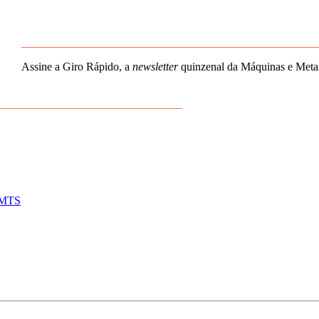
____________________________________________________
Assine a Giro Rápido, a
newsletter
quinzenal da Máquinas e Metais
________________________________
 IMTS