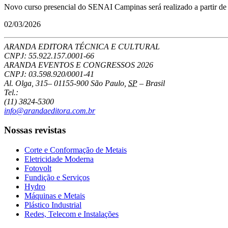
Novo curso presencial do SENAI Campinas será realizado a partir de
02/03/2026
ARANDA EDITORA TÉCNICA E CULTURAL
CNPJ: 55.922.157.0001-66
ARANDA EVENTOS E CONGRESSOS
2026
CNPJ: 03.598.920/0001-41
Al. Olga, 315
–
01155-900
São Paulo
,
SP
–
Brasil
Tel.:
(11) 3824-5300
info@arandaeditora.com.br
Nossas revistas
Corte e Conformação de Metais
Eletricidade Moderna
Fotovolt
Fundição e Serviços
Hydro
Máquinas e Metais
Plástico Industrial
Redes, Telecom e Instalações