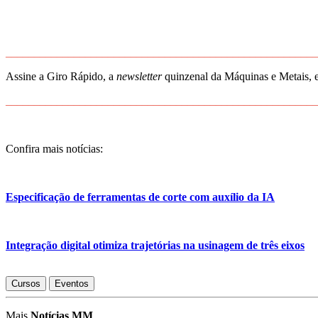
_______________________________________________________
Assine a Giro Rápido, a
newsletter
quinzenal da Máquinas e Metais, e
_______________________________________________________
Confira mais notícias:
Especificação de ferramentas de corte com auxílio da IA
Integração digital otimiza trajetórias na usinagem de três eixos
Cursos
Eventos
Mais
Notícias MM