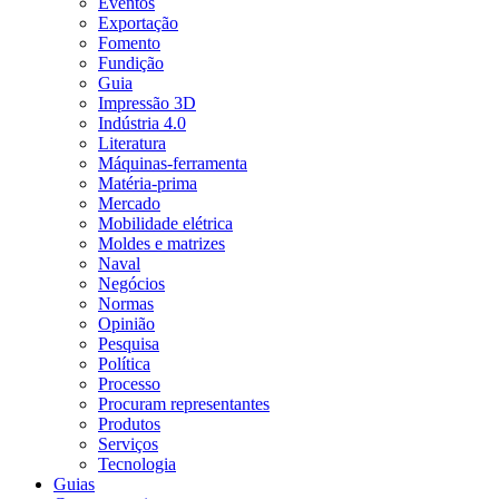
Eventos
Exportação
Fomento
Fundição
Guia
Impressão 3D
Indústria 4.0
Literatura
Máquinas-ferramenta
Matéria-prima
Mercado
Mobilidade elétrica
Moldes e matrizes
Naval
Negócios
Normas
Opinião
Pesquisa
Política
Processo
Procuram representantes
Produtos
Serviços
Tecnologia
Guias