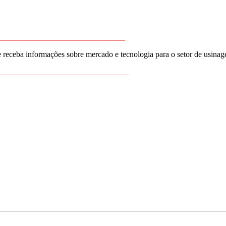
_______________________________
 receba informações sobre mercado e tecnologia para o setor de usina
________________________________