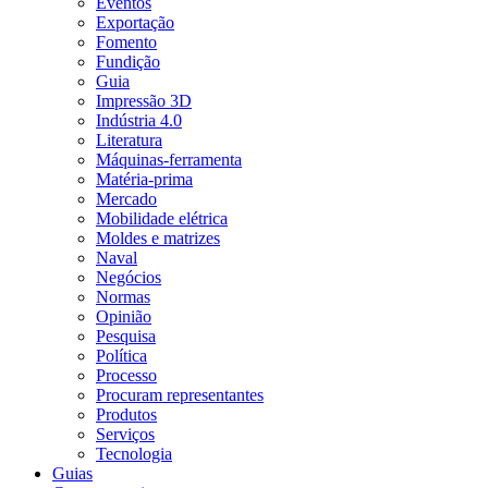
Eventos
Exportação
Fomento
Fundição
Guia
Impressão 3D
Indústria 4.0
Literatura
Máquinas-ferramenta
Matéria-prima
Mercado
Mobilidade elétrica
Moldes e matrizes
Naval
Negócios
Normas
Opinião
Pesquisa
Política
Processo
Procuram representantes
Produtos
Serviços
Tecnologia
Guias