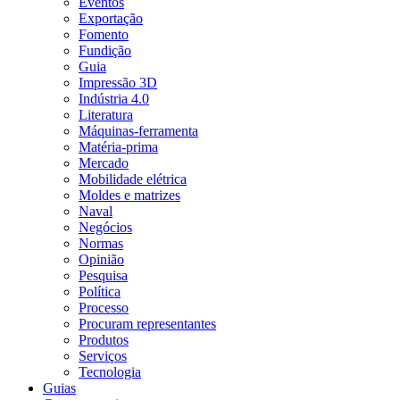
Eventos
Exportação
Fomento
Fundição
Guia
Impressão 3D
Indústria 4.0
Literatura
Máquinas-ferramenta
Matéria-prima
Mercado
Mobilidade elétrica
Moldes e matrizes
Naval
Negócios
Normas
Opinião
Pesquisa
Política
Processo
Procuram representantes
Produtos
Serviços
Tecnologia
Guias