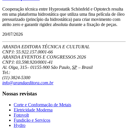
Cooperação técnica entre Hyprostatik Schönfeld e Optotech resulta
em uma plataforma hidrostática que utiliza uma fina película de óleo
pressurizado (princípio da hidrostática) para criar movimento com
atrito zero e garantir rigidez absoluta durante a fixação de peças.
20/07/2026
ARANDA EDITORA TÉCNICA E CULTURAL
CNPJ: 55.922.157.0001-66
ARANDA EVENTOS E CONGRESSOS
2026
CNPJ: 03.598.920/0001-41
Al. Olga, 315
–
01155-900
São Paulo
,
SP
–
Brasil
Tel.:
(11) 3824-5300
info@arandaeditora.com.br
Nossas revistas
Corte e Conformação de Metais
Eletricidade Moderna
Fotovolt
Fundição e Serviços
Hydro