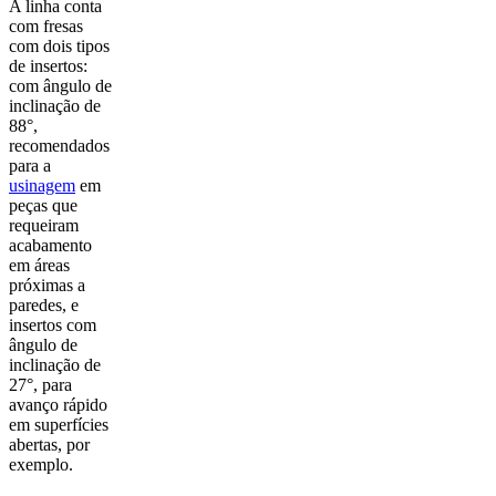
A linha conta
com fresas
com dois tipos
de insertos:
com ângulo de
inclinação de
88°,
recomendados
para a
usinagem
em
peças que
requeiram
acabamento
em áreas
próximas a
paredes, e
insertos com
ângulo de
inclinação de
27°, para
avanço rápido
em superfícies
abertas, por
exemplo.