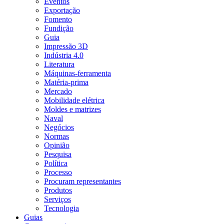
Eventos
Exportação
Fomento
Fundição
Guia
Impressão 3D
Indústria 4.0
Literatura
Máquinas-ferramenta
Matéria-prima
Mercado
Mobilidade elétrica
Moldes e matrizes
Naval
Negócios
Normas
Opinião
Pesquisa
Política
Processo
Procuram representantes
Produtos
Serviços
Tecnologia
Guias