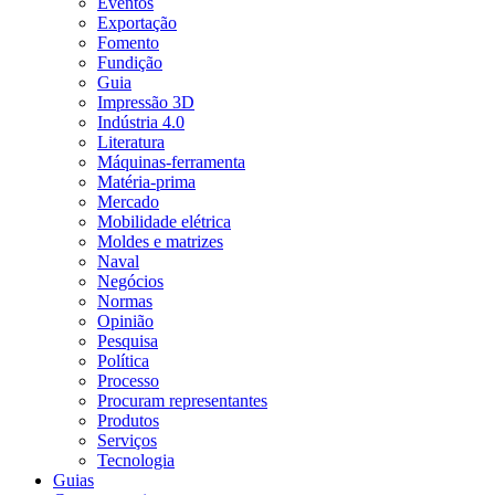
Eventos
Exportação
Fomento
Fundição
Guia
Impressão 3D
Indústria 4.0
Literatura
Máquinas-ferramenta
Matéria-prima
Mercado
Mobilidade elétrica
Moldes e matrizes
Naval
Negócios
Normas
Opinião
Pesquisa
Política
Processo
Procuram representantes
Produtos
Serviços
Tecnologia
Guias