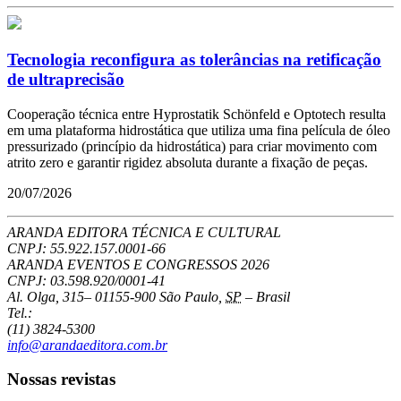
Tecnologia reconfigura as tolerâncias na retificação
de ultraprecisão
Cooperação técnica entre Hyprostatik Schönfeld e Optotech resulta
em uma plataforma hidrostática que utiliza uma fina película de óleo
pressurizado (princípio da hidrostática) para criar movimento com
atrito zero e garantir rigidez absoluta durante a fixação de peças.
20/07/2026
ARANDA EDITORA TÉCNICA E CULTURAL
CNPJ: 55.922.157.0001-66
ARANDA EVENTOS E CONGRESSOS
2026
CNPJ: 03.598.920/0001-41
Al. Olga, 315
–
01155-900
São Paulo
,
SP
–
Brasil
Tel.:
(11) 3824-5300
info@arandaeditora.com.br
Nossas revistas