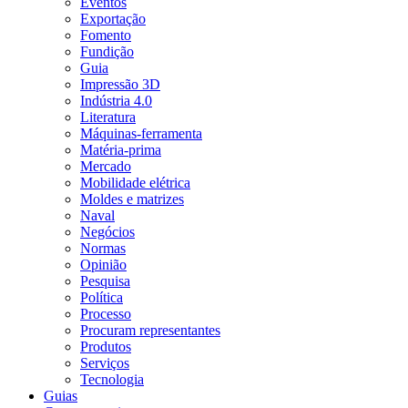
Eventos
Exportação
Fomento
Fundição
Guia
Impressão 3D
Indústria 4.0
Literatura
Máquinas-ferramenta
Matéria-prima
Mercado
Mobilidade elétrica
Moldes e matrizes
Naval
Negócios
Normas
Opinião
Pesquisa
Política
Processo
Procuram representantes
Produtos
Serviços
Tecnologia
Guias