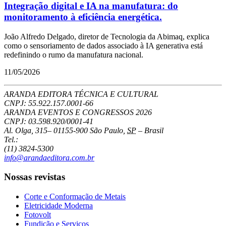
Integração digital e IA na manufatura: do
monitoramento à eficiência energética.
João Alfredo Delgado, diretor de Tecnologia da Abimaq, explica
como o sensoriamento de dados associado à IA generativa está
redefinindo o rumo da manufatura nacional.
11/05/2026
ARANDA EDITORA TÉCNICA E CULTURAL
CNPJ: 55.922.157.0001-66
ARANDA EVENTOS E CONGRESSOS
2026
CNPJ: 03.598.920/0001-41
Al. Olga, 315
–
01155-900
São Paulo
,
SP
–
Brasil
Tel.:
(11) 3824-5300
info@arandaeditora.com.br
Nossas revistas
Corte e Conformação de Metais
Eletricidade Moderna
Fotovolt
Fundição e Serviços