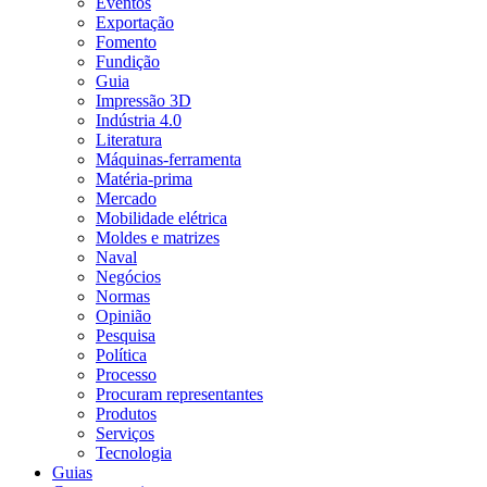
Eventos
Exportação
Fomento
Fundição
Guia
Impressão 3D
Indústria 4.0
Literatura
Máquinas-ferramenta
Matéria-prima
Mercado
Mobilidade elétrica
Moldes e matrizes
Naval
Negócios
Normas
Opinião
Pesquisa
Política
Processo
Procuram representantes
Produtos
Serviços
Tecnologia
Guias