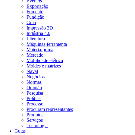
Eventos
Exportação
Fomento
Fundição
Guia
Impressão 3D
Indústria 4.0
Literatura
Máquinas-ferramenta
Matéria-prima
Mercado
Mobilidade elétrica
Moldes e matrizes
Naval
Negócios
Normas
Opinião
Pesquisa
Política
Processo
Procuram representantes
Produtos
Serviços
Tecnologia
Guias