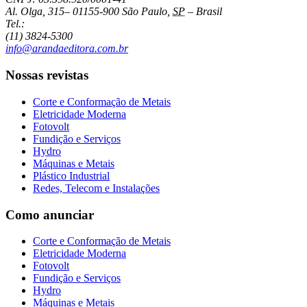
Al. Olga, 315
–
01155-900
São Paulo
,
SP
–
Brasil
Tel.:
(11) 3824-5300
info@arandaeditora.com.br
Nossas revistas
Corte e Conformação de Metais
Eletricidade Moderna
Fotovolt
Fundição e Serviços
Hydro
Máquinas e Metais
Plástico Industrial
Redes, Telecom e Instalações
Como anunciar
Corte e Conformação de Metais
Eletricidade Moderna
Fotovolt
Fundição e Serviços
Hydro
Máquinas e Metais