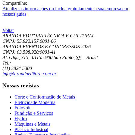
Compartilhe:
Atualize as informações ou inclua gratuitamente a sua empresa em
nossos guias
Voltar
ARANDA EDITORA TÉCNICA E CULTURAL
CNPJ: 55.922.157.0001-66
ARANDA EVENTOS E CONGRESSOS
2026
CNPJ: 03.598.920/0001-41
Al. Olga, 315
–
01155-900
São Paulo
,
SP
–
Brasil
Tel.:
(11) 3824-5300
info@arandaeditora.com.br
Nossas revistas
Corte e Conformação de Metais
Eletricidade Moderna
Fotovolt
Fundição e Serviços
Hydro
Máquinas e Metais
Plástico Industrial
Redes, Telecom e Instalações