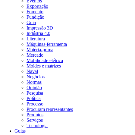
Eventos
Exportação
Fomento
Fundição
Guia
Impressão 3D
Indústria 4.0
Literatura
Máquinas-ferramenta
Matéria-prima
Mercado
Mobilidade elétrica
Moldes e matrizes
Naval
Negócios
Normas
Opinião
Pesquisa
Política
Processo
Procuram representantes
Produtos
Serviços
Tecnologia
Guias