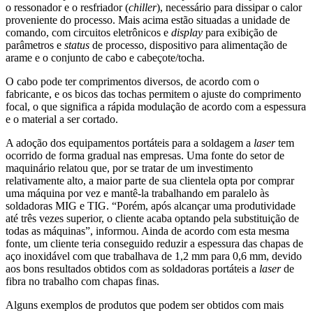
o ressonador e o resfriador (
chiller
), necessário para dissipar o calor
proveniente do processo. Mais acima estão situadas a unidade de
comando, com circuitos eletrônicos e
display
para exibição de
parâmetros e
status
de processo, dispositivo para alimentação de
arame e o conjunto de cabo e cabeçote/tocha.
O cabo pode ter comprimentos diversos, de acordo com o
fabricante, e os bicos das tochas permitem o ajuste do comprimento
focal, o que significa a rápida modulação de acordo com a espessura
e o material a ser cortado.
A adoção dos equipamentos portáteis para a soldagem a
laser
tem
ocorrido de forma gradual nas empresas. Uma fonte do setor de
maquinário relatou que, por se tratar de um investimento
relativamente alto, a maior parte de sua clientela opta por comprar
uma máquina por vez e mantê-la trabalhando em paralelo às
soldadoras MIG e TIG. “Porém, após alcançar uma produtividade
até três vezes superior, o cliente acaba optando pela substituição de
todas as máquinas”, informou. Ainda de acordo com esta mesma
fonte, um cliente teria conseguido reduzir a espessura das chapas de
aço inoxidável com que trabalhava de 1,2 mm para 0,6 mm, devido
aos bons resultados obtidos com as soldadoras portáteis a
laser
de
fibra no trabalho com chapas finas.
Alguns exemplos de produtos que podem ser obtidos com mais