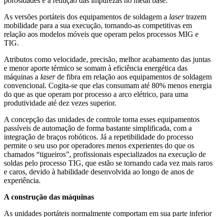
porosidades e à redução das impurezas no metal base.
As versões portáteis dos equipamentos de soldagem a
laser
trazem
mobilidade para a sua execução, tornando-as competitivas em
relação aos modelos móveis que operam pelos processos MIG e
TIG.
Atributos como velocidade, precisão, melhor acabamento das juntas
e menor aporte térmico se somam à eficiência energética das
máquinas a
laser
de fibra em relação aos equipamentos de soldagem
convencional. Cogita-se que elas consumam até 80% menos energia
do que as que operam por processo a arco elétrico, para uma
produtividade até dez vezes superior.
A concepção das unidades de controle torna esses equipamentos
passíveis de automação de forma bastante simplificada, com a
integração de braços robóticos. Já a repetibilidade do processo
permite o seu uso por operadores menos experientes do que os
chamados “tigueiros”, profissionais especializados na execução de
soldas pelo processo TIG, que estão se tornando cada vez mais raros
e caros, devido à habilidade desenvolvida ao longo de anos de
experiência.
A construção das máquinas
As unidades portáteis normalmente comportam em sua parte inferior