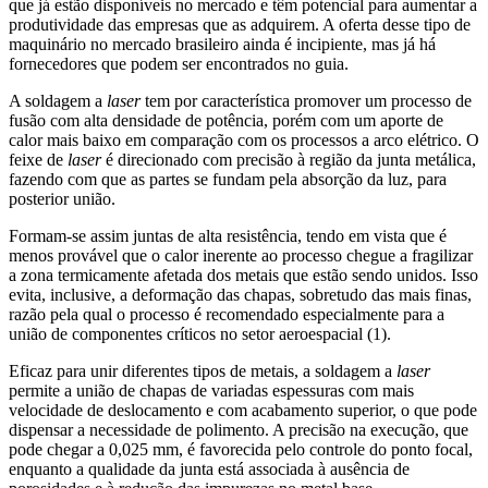
que já estão disponíveis no mercado e têm potencial para aumentar a
produtividade das empresas que as adquirem. A oferta desse tipo de
maquinário no mercado brasileiro ainda é incipiente, mas já há
fornecedores que podem ser encontrados no guia.
A soldagem a
laser
tem por característica promover um processo de
fusão com alta densidade de potência, porém com um aporte de
calor mais baixo em comparação com os processos a arco elétrico. O
feixe de
laser
é direcionado com precisão à região da junta metálica,
fazendo com que as partes se fundam pela absorção da luz, para
posterior união.
Formam-se assim juntas de alta resistência, tendo em vista que é
menos provável que o calor inerente ao processo chegue a fragilizar
a zona termicamente afetada dos metais que estão sendo unidos. Isso
evita, inclusive, a deformação das chapas, sobretudo das mais finas,
razão pela qual o processo é recomendado especialmente para a
união de componentes críticos no setor aeroespacial (1).
Eficaz para unir diferentes tipos de metais, a soldagem a
laser
permite a união de chapas de variadas espessuras com mais
velocidade de deslocamento e com acabamento superior, o que pode
dispensar a necessidade de polimento. A precisão na execução, que
pode chegar a 0,025 mm, é favorecida pelo controle do ponto focal,
enquanto a qualidade da junta está associada à ausência de