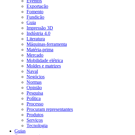
Eventos
Exportação
Fomento
Fundição
Guia
Impressão 3D
Indústria 4.0
Literatura
Máquinas-ferramenta
Matéria-prima
Mercado
Mobilidade elétrica
Moldes e matrizes
Naval
Negócios
Normas
Opinião
Pesquisa
Política
Processo
Procuram representantes
Produtos
Serviços
Tecnologia
Guias