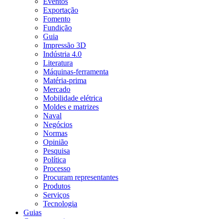
Eventos
Exportação
Fomento
Fundição
Guia
Impressão 3D
Indústria 4.0
Literatura
Máquinas-ferramenta
Matéria-prima
Mercado
Mobilidade elétrica
Moldes e matrizes
Naval
Negócios
Normas
Opinião
Pesquisa
Política
Processo
Procuram representantes
Produtos
Serviços
Tecnologia
Guias